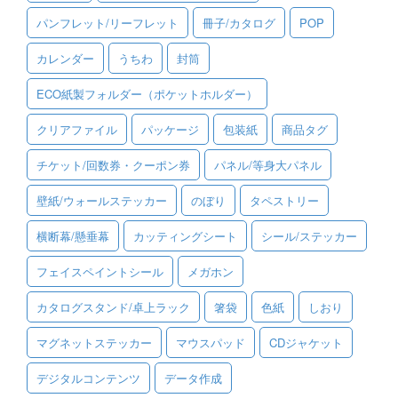
パンフレット/リーフレット
冊子/カタログ
POP
ご利用ガイド
カレンダー
うちわ
封筒
ご利用の流れ
ECO紙製フォルダー（ポケットホルダー）
ご注文方法について
クリアファイル
パッケージ
包装紙
商品タグ
キャンセルについて
チケット/回数券・クーポン券
パネル/等身大パネル
FAQ（よくあるご質問）
壁紙/ウォールステッカー
のぼり
タペストリー
資料をダウンロード
横断幕/懸垂幕
カッティングシート
シール/ステッカー
ご利用規約
フェイスペイントシール
メガホン
お見積り・お問合せ
カタログスタンド/卓上ラック
箸袋
色紙
しおり
マグネットステッカー
マウスパッド
CDジャケット
デジタルコンテンツ
データ作成