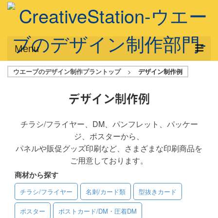
Menu
ウエーブのデザイン制作プラントップ
>
デザイン制作例
サービス概要
デザインプラン
デザイン制作例
デザインアシスト
チラシ/フライヤー、DM、パンフレット、パッケー
ジ、ポスターから、
フルデザイン
パネルや販促グッズ印刷など、さまざまな印刷商品を
データ修正
ご用意しております。
商材から探す
写真からイラスト作成
チラシ/フライヤー
名刺/カード類
型抜きカード
デザイン制作例
ポスター
ポストカード/DM・圧着DM
ご利用料金