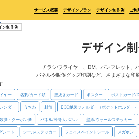
サービス概要
デザインプラン
デザイン制作例
ご利
イン制作例
デザイン制
チラシ/フライヤー、DM、パンフレット、
パネルや販促グッズ印刷など、さまざまな印
す
ライヤー
名刺/カード類
型抜きカード
ポスター
ポストカード/
レンダー
うちわ
封筒
ECO紙製フォルダー（ポケットホルダー）
回数券・クーポン券
パネル/等身大パネル
壁紙/ウォールステッカー
グシート
シール/ステッカー
フェイスペイントシール
メガホン