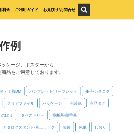
用料金
ご利用ガイド
お見積り/お問合せ
作例
パッケージ、ポスターから、
刷商品をご用意しております。
DM・圧着DM
パンフレット/リーフレット
冊子/カタログ
クリアファイル
パッケージ
包装紙
商品タグ
のぼり
タペストリー
横断幕/懸垂幕
カタログスタンド/卓上ラック
箸袋
色紙
しおり