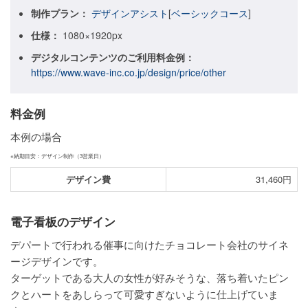
制作プラン：
デザインアシスト
[
ベーシックコース
]
ご利用ガイド
仕様：
1080×1920px
ご利用の流れ
デジタルコンテンツのご利用料金例：
https://www.wave-inc.co.jp/design/price/other
ご注文方法について
キャンセルについて
料金例
本例の場合
FAQ（よくあるご質問）
※納期目安：デザイン制作（3営業日）
資料をダウンロード
デザイン費
31,460円
ご利用規約
電子看板のデザイン
お見積り・お問合せ
デパートで行われる催事に向けたチョコレート会社のサイネ
ージデザインです。
ターゲットである大人の女性が好みそうな、落ち着いたピン
クとハートをあしらって可愛すぎないように仕上げていま