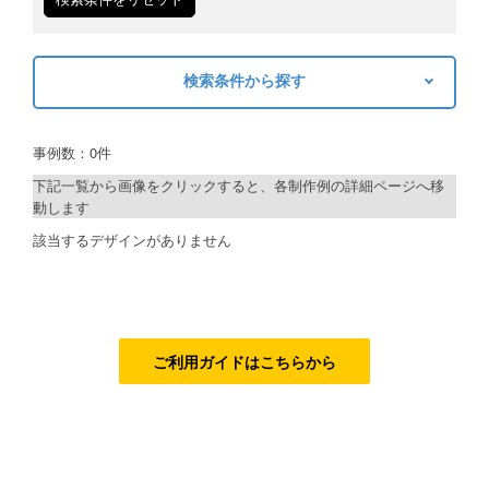
ご利用ガイド
検索条件から探す
ご利用の流れ
キーワードから探す
ご注文方法について
事例数：0件
検索
キャンセルについて
下記一覧から画像をクリックすると、各制作例の詳細ページへ移
動します
FAQ（よくあるご質問）
制作プランで探す
該当するデザインがありません
資料をダウンロード
デザインアシスト
ご利用規約
ベーシックコース
お見積り・お問合せ
シルバーコース
ご利用ガイドはこちらから
ゴールドコース
フルデザイン
データ修正