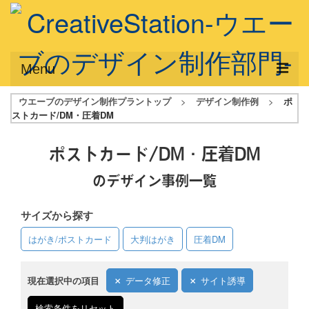
Menu
ウエーブのデザイン制作プラントップ
>
デザイン制作例
>
ポ
サービス概要
ストカード/DM・圧着DM
デザインプラン
ポストカード/DM・圧着DM
デザインアシスト
のデザイン事例一覧
フルデザイン
サイズから探す
データ修正
はがき/ポストカード
大判はがき
圧着DM
写真からイラスト作成
デザイン制作例
現在選択中の項目
データ修正
サイト誘導
ご利用料金
検索条件をリセット