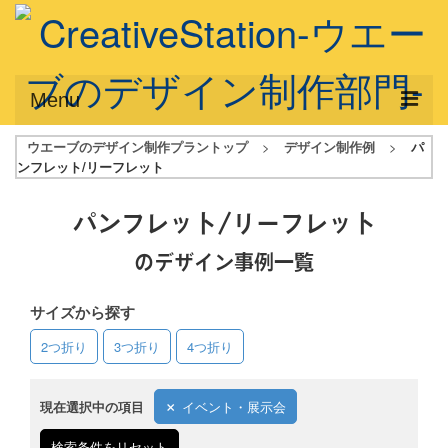
Menu
ウエーブのデザイン制作プラントップ
>
デザイン制作例
>
パ
サービス概要
ンフレット/リーフレット
デザインプラン
パンフレット/リーフレット
デザインアシスト
のデザイン事例一覧
フルデザイン
サイズから探す
データ修正
2つ折り
3つ折り
4つ折り
写真からイラスト作成
デザイン制作例
現在選択中の項目
イベント・展示会
ご利用料金
検索条件をリセット