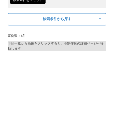
ご利用ガイド
検索条件から探す
ご利用の流れ
キーワードから探す
ご注文方法について
事例数：6件
検索
キャンセルについて
下記一覧から画像をクリックすると、各制作例の詳細ページへ移
動します
FAQ（よくあるご質問）
制作プランで探す
資料をダウンロード
デザインアシスト
ご利用規約
ベーシックコース
お見積り・お問合せ
シルバーコース
ゴールドコース
フルデザイン
データ修正