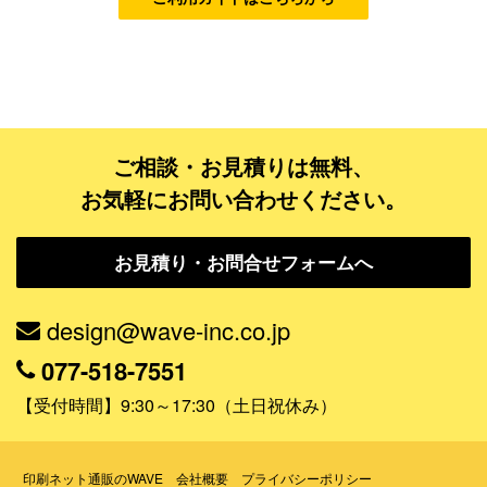
商品・ノベルティグッズ・店舗用品
販売促進
イベント・展示会
セミナー・シンポジウム
ご相談・お見積りは無料、
店舗オープン・開業
お気軽にお問い合わせください。
生徒募集・会員募集
セール・キャンペーン
お見積り・お問合せフォームへ
サイト誘導
design@wave-inc.co.jp
情報誌・広報誌・会報誌
077-518-7551
その他
【受付時間】9:30～17:30（土日祝休み）
色で探す
印刷ネット通販のWAVE
ブルー
会社概要
プライバシーポリシー