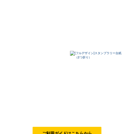
ジャンルで探す
販売・ショップ・サービス
飲食店・カフェ
観光・旅行会社・ホテル・旅館
学校・塾・習い事
コンサート・ライブ・演劇
美容室・サロン・クリニック
その他
活用シーンで探す
ビジネスシーン
ご利用ガイドはこちらから