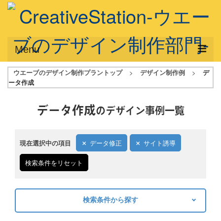
Menu
ウエーブのデザイン制作プラントップ
>
デザイン制作例
>
デ
サービス概要
ータ作成
デザインプラン
データ作成
のデザイン事例一覧
デザインアシスト
フルデザイン
現在選択中の項目
データ修正
サイト誘導
データ修正
検索条件をリセット
写真からイラスト作成
デザイン制作例
検索条件から探す
キーワードから探す
ご利用料金