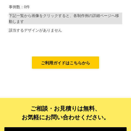
事例数：0件
検索
ご利用ガイド
下記一覧から画像をクリックすると、各制作例の詳細ページへ移
動します
ご利用の流れ
制作プランで探す
該当するデザインがありません
ご注文方法について
デザインアシスト
キャンセルについて
ベーシックコース
FAQ（よくあるご質問）
シルバーコース
ご利用ガイドはこちらから
資料をダウンロード
ゴールドコース
ご利用規約
フルデザイン
データ修正
お見積り・お問合せ
ご相談・お見積りは無料、
ジャンルで探す
お気軽にお問い合わせください。
販売・ショップ・サービス