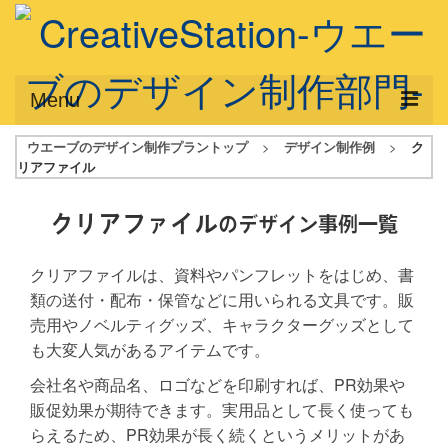
Menu
ウエーブのデザイン制作プラントップ
>
デザイン制作例
>
ク
サービス概要
リアファイル
デザインプラン
クリアファイル
のデザイン事例一覧
デザインアシスト
クリアファイルは、資料やパンフレットをはじめ、書
フルデザイン
類の送付・配布・保管などに用いられる文具です。販
データ修正
売用やノベルティグッズ、キャラクターグッズとして
も大変人気があるアイテムです。
写真からイラスト作成
会社名や商品名、ロゴなどを印刷すれば、PR効果や
デザイン制作例
販促効果が期待できます。実用品として長く使っても
らえるため、PR効果が長く続くというメリットがあ
ご利用料金