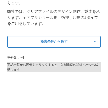
ります。
ご利用ガイド
弊社では、クリアファイルのデザイン制作、製造を承
ります。全面フルカラー印刷、箔押し印刷の2タイプ
ご利用の流れ
をご用意しています。
ご注文方法について
キャンセルについて
検索条件から探す
FAQ（よくあるご質問）
キーワードから探す
事例数：4件
資料をダウンロード
検索
下記一覧から画像をクリックすると、各制作例の詳細ページへ移
ご利用規約
動します
制作プランで探す
お見積り・お問合せ
デザインアシスト
ベーシックコース
シルバーコース