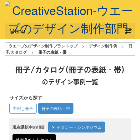
Menu
ウエーブのデザイン制作プラントップ
>
デザイン制作例
>
冊
サービス概要
子/カタログ
>
冊子の表紙・帯
デザインプラン
冊子/カタログ
(冊子の表紙・帯)
デザインアシスト
のデザイン事例一覧
フルデザイン
サイズから探す
データ修正
中綴じ冊子
冊子の表紙・帯
写真からイラスト作成
デザイン制作例
現在選択中の項目
セミナー・シンポジウム
ご利用料金
検索条件をリセット