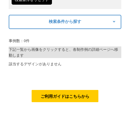
ご利用ガイド
検索条件から探す
ご利用の流れ
キーワードから探す
ご注文方法について
事例数：0件
検索
キャンセルについて
下記一覧から画像をクリックすると、各制作例の詳細ページへ移
動します
FAQ（よくあるご質問）
制作プランで探す
該当するデザインがありません
資料をダウンロード
デザインアシスト
ご利用規約
ベーシックコース
お見積り・お問合せ
シルバーコース
ご利用ガイドはこちらから
ゴールドコース
フルデザイン
データ修正