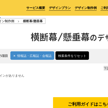
サービス概要
デザインプラン
デザイン制作例
ご利
イン制作例
>
横断幕/懸垂幕
横断幕/懸垂幕
のデ
の項目
情報誌・広報誌・会報誌
検索条件をリセット
下
インがありません
ご利用ガイドはこち