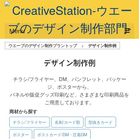
Menu
ウエーブのデザイン制作プラントップ
>
デザイン制作例
サービス概要
デザインプラン
デザイン制作例
デザインアシスト
チラシ/フライヤー、DM、パンフレット、パッケー
ジ、ポスターから、
フルデザイン
パネルや販促グッズ印刷など、さまざまな印刷商品を
データ修正
ご用意しております。
商材から探す
写真からイラスト作成
チラシ/フライヤー
名刺/カード類
型抜きカード
デザイン制作例
ポスター
ポストカード/DM・圧着DM
ご利用料金