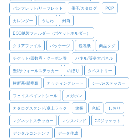
パンフレット/リーフレット
冊子/カタログ
POP
ご利用ガイド
カレンダー
うちわ
封筒
ご利用の流れ
ECO紙製フォルダー（ポケットホルダー）
ご注文方法について
クリアファイル
パッケージ
包装紙
商品タグ
キャンセルについて
チケット/回数券・クーポン券
パネル/等身大パネル
FAQ（よくあるご質問）
壁紙/ウォールステッカー
のぼり
タペストリー
資料をダウンロード
横断幕/懸垂幕
カッティングシート
シール/ステッカー
ご利用規約
フェイスペイントシール
メガホン
お見積り・お問合せ
カタログスタンド/卓上ラック
箸袋
色紙
しおり
マグネットステッカー
マウスパッド
CDジャケット
デジタルコンテンツ
データ作成