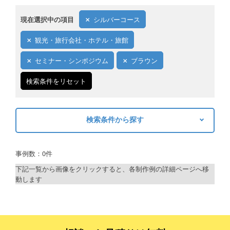
現在選択中の項目
シルバーコース
観光・旅行会社・ホテル・旅館
セミナー・シンポジウム
ブラウン
検索条件をリセット
検索条件から探す
キーワードから探す
事例数：0件
検索
下記一覧から画像をクリックすると、各制作例の詳細ページへ移
動します
制作プランで探す
デザインアシスト
ベーシックコース