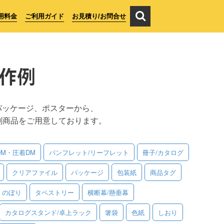
用料金
ご利用ガイド
お見積り/お問合せ
作例
パッケージ、ポスターから、
刷商品をご用意しております。
DM・圧着DM
パンフレット/リーフレット
冊子/カタログ
クリアファイル
パッケージ
包装紙
商品タグ
のぼり
タペストリー
横断幕/懸垂幕
カタログスタンド/卓上ラック
箸袋
色紙
しおり