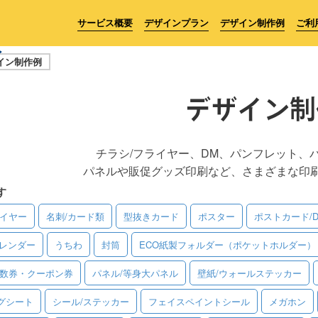
サービス概要
デザインプラン
デザイン制作例
ご利
イン制作例
デザイン制
チラシ/フライヤー、DM、パンフレット、
パネルや販促グッズ印刷など、さまざまな印
す
ライヤー
名刺/カード類
型抜きカード
ポスター
ポストカード/
レンダー
うちわ
封筒
ECO紙製フォルダー（ポケットホルダー）
回数券・クーポン券
パネル/等身大パネル
壁紙/ウォールステッカー
グシート
シール/ステッカー
フェイスペイントシール
メガホン