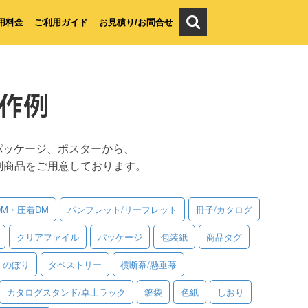
用料金
ご利用ガイド
お見積り/お問合せ
作例
パッケージ、ポスターから、
刷商品をご用意しております。
DM・圧着DM
パンフレット/リーフレット
冊子/カタログ
クリアファイル
パッケージ
包装紙
商品タグ
のぼり
タペストリー
横断幕/懸垂幕
カタログスタンド/卓上ラック
箸袋
色紙
しおり