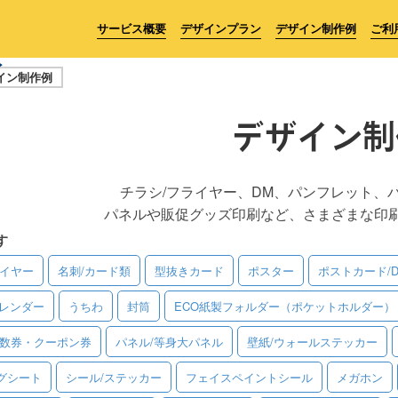
サービス概要
デザインプラン
デザイン制作例
ご利
イン制作例
デザイン制
チラシ/フライヤー、DM、パンフレット、
パネルや販促グッズ印刷など、さまざまな印
す
ライヤー
名刺/カード類
型抜きカード
ポスター
ポストカード/
レンダー
うちわ
封筒
ECO紙製フォルダー（ポケットホルダー）
回数券・クーポン券
パネル/等身大パネル
壁紙/ウォールステッカー
グシート
シール/ステッカー
フェイスペイントシール
メガホン