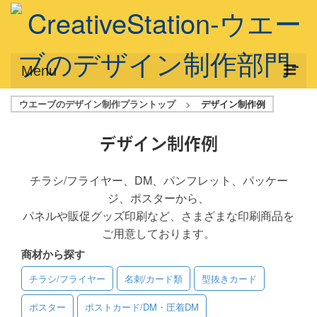
Menu
ウエーブのデザイン制作プラントップ
>
デザイン制作例
サービス概要
デザインプラン
デザイン制作例
デザインアシスト
チラシ/フライヤー、DM、パンフレット、パッケー
ジ、ポスターから、
フルデザイン
パネルや販促グッズ印刷など、さまざまな印刷商品を
データ修正
ご用意しております。
商材から探す
写真からイラスト作成
チラシ/フライヤー
名刺/カード類
型抜きカード
デザイン制作例
ポスター
ポストカード/DM・圧着DM
ご利用料金