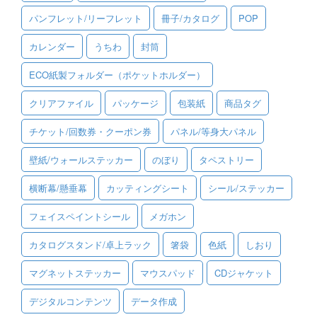
パンフレット/リーフレット
冊子/カタログ
POP
ご利用ガイド
カレンダー
うちわ
封筒
ご利用の流れ
ECO紙製フォルダー（ポケットホルダー）
ご注文方法について
クリアファイル
パッケージ
包装紙
商品タグ
キャンセルについて
チケット/回数券・クーポン券
パネル/等身大パネル
FAQ（よくあるご質問）
壁紙/ウォールステッカー
のぼり
タペストリー
資料をダウンロード
横断幕/懸垂幕
カッティングシート
シール/ステッカー
ご利用規約
フェイスペイントシール
メガホン
お見積り・お問合せ
カタログスタンド/卓上ラック
箸袋
色紙
しおり
マグネットステッカー
マウスパッド
CDジャケット
デジタルコンテンツ
データ作成