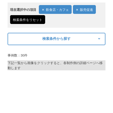
現在選択中の項目
飲食店・カフェ
販売促進
検索条件をリセット
検索条件から探す
キーワードから探す
事例数：30件
検索
下記一覧から画像をクリックすると、各制作例の詳細ページへ移
動します
制作プランで探す
デザインアシスト
ベーシックコース
シルバーコース
ゴールドコース