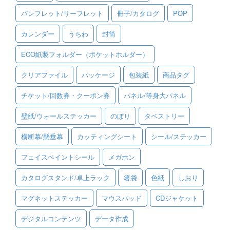
パンフレット/リーフレット
冊子/カタログ
POP
ご利用ガイド
カレンダー
うちわ
封筒
ご利用の流れ
ECO紙製フォルダー（ポケットホルダー）
ご注文方法について
クリアファイル
パッケージ
包装紙
商品タグ
キャンセルについて
チケット/回数券・クーポン券
パネル/等身大パネル
FAQ（よくあるご質問）
壁紙/ウォールステッカー
のぼり
タペストリー
資料をダウンロード
横断幕/懸垂幕
カッティングシート
シール/ステッカー
ご利用規約
フェイスペイントシール
メガホン
お見積り・お問合せ
カタログスタンド/卓上ラック
箸袋
色紙
しおり
マグネットステッカー
マウスパッド
CDジャケット
デジタルコンテンツ
データ作成