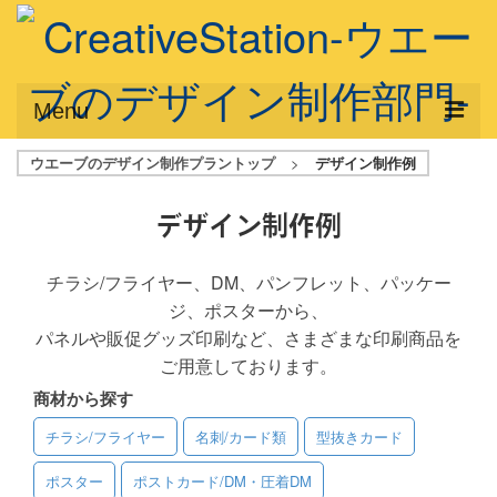
Menu
ウエーブのデザイン制作プラントップ
>
デザイン制作例
サービス概要
デザインプラン
デザイン制作例
デザインアシスト
チラシ/フライヤー、DM、パンフレット、パッケー
ジ、ポスターから、
フルデザイン
パネルや販促グッズ印刷など、さまざまな印刷商品を
データ修正
ご用意しております。
商材から探す
写真からイラスト作成
チラシ/フライヤー
名刺/カード類
型抜きカード
デザイン制作例
ポスター
ポストカード/DM・圧着DM
ご利用料金