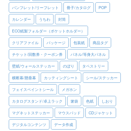
パンフレット/リーフレット
冊子/カタログ
POP
ご利用ガイド
カレンダー
うちわ
封筒
ご利用の流れ
ECO紙製フォルダー（ポケットホルダー）
ご注文方法について
クリアファイル
パッケージ
包装紙
商品タグ
キャンセルについて
チケット/回数券・クーポン券
パネル/等身大パネル
FAQ（よくあるご質問）
壁紙/ウォールステッカー
のぼり
タペストリー
資料をダウンロード
横断幕/懸垂幕
カッティングシート
シール/ステッカー
ご利用規約
フェイスペイントシール
メガホン
お見積り・お問合せ
カタログスタンド/卓上ラック
箸袋
色紙
しおり
マグネットステッカー
マウスパッド
CDジャケット
デジタルコンテンツ
データ作成