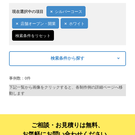
現在選択中の項目
シルバーコース
店舗オープン・開業
ホワイト
検索条件をリセット
検索条件から探す
キーワードから探す
事例数：0件
検索
下記一覧から画像をクリックすると、各制作例の詳細ページへ移
動します
制作プランで探す
デザインアシスト
ベーシックコース
ご相談・お見積りは無料、
お気軽にお問い合わせください。
シルバーコース