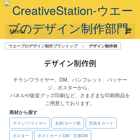
Menu
ウエーブのデザイン制作プラントップ
>
デザイン制作例
サービス概要
デザインプラン
デザイン制作例
デザインアシスト
チラシ/フライヤー、DM、パンフレット、パッケー
ジ、ポスターから、
フルデザイン
パネルや販促グッズ印刷など、さまざまな印刷商品を
データ修正
ご用意しております。
商材から探す
写真からイラスト作成
チラシ/フライヤー
名刺/カード類
型抜きカード
デザイン制作例
ポスター
ポストカード/DM・圧着DM
ご利用料金