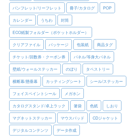
パンフレット/リーフレット
冊子/カタログ
POP
ご利用ガイド
カレンダー
うちわ
封筒
ご利用の流れ
ECO紙製フォルダー（ポケットホルダー）
ご注文方法について
クリアファイル
パッケージ
包装紙
商品タグ
キャンセルについて
チケット/回数券・クーポン券
パネル/等身大パネル
FAQ（よくあるご質問）
壁紙/ウォールステッカー
のぼり
タペストリー
資料をダウンロード
横断幕/懸垂幕
カッティングシート
シール/ステッカー
ご利用規約
フェイスペイントシール
メガホン
お見積り・お問合せ
カタログスタンド/卓上ラック
箸袋
色紙
しおり
マグネットステッカー
マウスパッド
CDジャケット
デジタルコンテンツ
データ作成