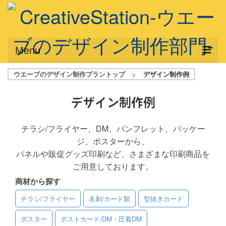
Menu
ウエーブのデザイン制作プラントップ
>
デザイン制作例
サービス概要
デザインプラン
デザイン制作例
デザインアシスト
チラシ/フライヤー、DM、パンフレット、パッケー
ジ、ポスターから、
フルデザイン
パネルや販促グッズ印刷など、さまざまな印刷商品を
データ修正
ご用意しております。
商材から探す
写真からイラスト作成
チラシ/フライヤー
名刺/カード類
型抜きカード
デザイン制作例
ポスター
ポストカード/DM・圧着DM
ご利用料金