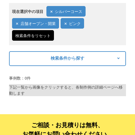
現在選択中の項目
シルバーコース
店舗オープン・開業
ピンク
検索条件をリセット
検索条件から探す
キーワードから探す
事例数：0件
検索
下記一覧から画像をクリックすると、各制作例の詳細ページへ移
動します
制作プランで探す
デザインアシスト
ベーシックコース
ご相談・お見積りは無料、
お気軽にお問い合わせください。
シルバーコース