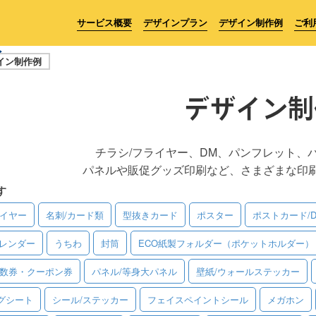
サービス概要
デザインプラン
デザイン制作例
ご利
イン制作例
デザイン制
チラシ/フライヤー、DM、パンフレット、
パネルや販促グッズ印刷など、さまざまな印
す
ライヤー
名刺/カード類
型抜きカード
ポスター
ポストカード/
レンダー
うちわ
封筒
ECO紙製フォルダー（ポケットホルダー）
回数券・クーポン券
パネル/等身大パネル
壁紙/ウォールステッカー
グシート
シール/ステッカー
フェイスペイントシール
メガホン