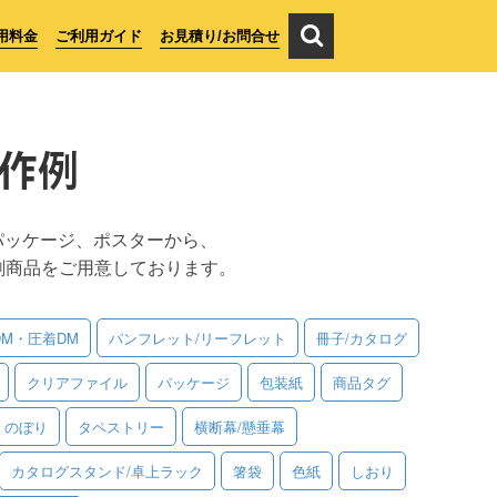
用料金
ご利用ガイド
お見積り/お問合せ
作例
パッケージ、ポスターから、
刷商品をご用意しております。
DM・圧着DM
パンフレット/リーフレット
冊子/カタログ
クリアファイル
パッケージ
包装紙
商品タグ
のぼり
タペストリー
横断幕/懸垂幕
カタログスタンド/卓上ラック
箸袋
色紙
しおり