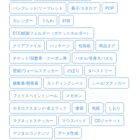
パンフレット/リーフレット
冊子/カタログ
POP
ご利用ガイド
カレンダー
うちわ
封筒
ご利用の流れ
ECO紙製フォルダー（ポケットホルダー）
ご注文方法について
クリアファイル
パッケージ
包装紙
商品タグ
キャンセルについて
チケット/回数券・クーポン券
パネル/等身大パネル
FAQ（よくあるご質問）
壁紙/ウォールステッカー
のぼり
タペストリー
資料をダウンロード
横断幕/懸垂幕
カッティングシート
シール/ステッカー
ご利用規約
フェイスペイントシール
メガホン
お見積り・お問合せ
カタログスタンド/卓上ラック
箸袋
色紙
しおり
マグネットステッカー
マウスパッド
CDジャケット
デジタルコンテンツ
データ作成