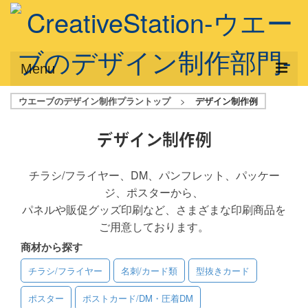
Menu
ウエーブのデザイン制作プラントップ
>
デザイン制作例
サービス概要
デザインプラン
デザイン制作例
デザインアシスト
チラシ/フライヤー、DM、パンフレット、パッケー
ジ、ポスターから、
フルデザイン
パネルや販促グッズ印刷など、さまざまな印刷商品を
データ修正
ご用意しております。
商材から探す
写真からイラスト作成
チラシ/フライヤー
名刺/カード類
型抜きカード
デザイン制作例
ポスター
ポストカード/DM・圧着DM
ご利用料金