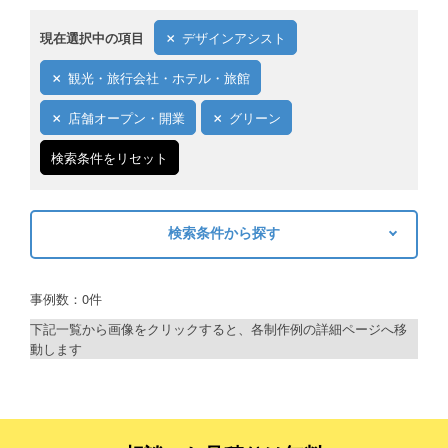
現在選択中の項目
デザインアシスト
観光・旅行会社・ホテル・旅館
店舗オープン・開業
グリーン
検索条件をリセット
検索条件から探す
キーワードから探す
事例数：0件
検索
下記一覧から画像をクリックすると、各制作例の詳細ページへ移
動します
制作プランで探す
デザインアシスト
ベーシックコース