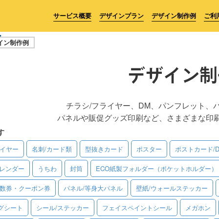
サービス概要
デザインプラン
デザイン制作例
ご利
イン制作例
デザイン制
チラシ/フライヤー、DM、パンフレット、
パネルや販促グッズ印刷など、さまざまな印
す
ライヤー
名刺/カード類
型抜きカード
ポスター
ポストカード/
レンダー
うちわ
封筒
ECO紙製フォルダー（ポケットホルダー）
回数券・クーポン券
パネル/等身大パネル
壁紙/ウォールステッカー
グシート
シール/ステッカー
フェイスペイントシール
メガホン