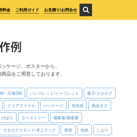
用料金
ご利用ガイド
お見積り/お問合せ
作例
パッケージ、ポスターから、
刷商品をご用意しております。
DM・圧着DM
パンフレット/リーフレット
冊子/カタログ
クリアファイル
パッケージ
包装紙
商品タグ
のぼり
タペストリー
横断幕/懸垂幕
カタログスタンド/卓上ラック
箸袋
色紙
しおり