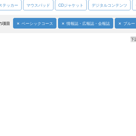
ステッカー
マウスパッド
CDジャケット
デジタルコンテンツ
の項目
ベーシックコース
情報誌・広報誌・会報誌
ブルー
下