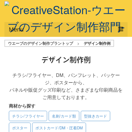
Menu
ウエーブのデザイン制作プラントップ
>
デザイン制作例
サービス概要
デザインプラン
デザイン制作例
デザインアシスト
チラシ/フライヤー、DM、パンフレット、パッケー
ジ、ポスターから、
フルデザイン
パネルや販促グッズ印刷など、さまざまな印刷商品を
データ修正
ご用意しております。
商材から探す
写真からイラスト作成
チラシ/フライヤー
名刺/カード類
型抜きカード
デザイン制作例
ポスター
ポストカード/DM・圧着DM
ご利用料金