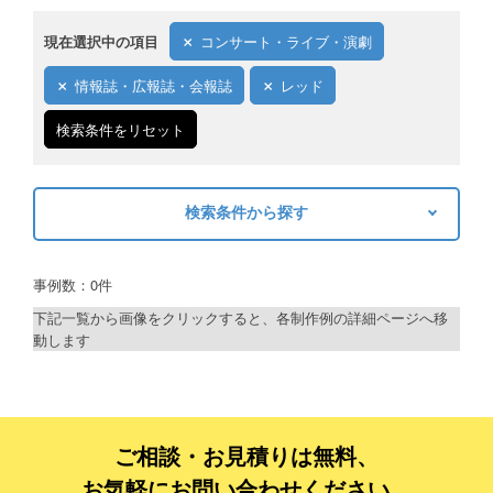
現在選択中の項目
コンサート・ライブ・演劇
情報誌・広報誌・会報誌
レッド
検索条件をリセット
検索条件から探す
キーワードから探す
事例数：0件
検索
下記一覧から画像をクリックすると、各制作例の詳細ページへ移
動します
制作プランで探す
デザインアシスト
ベーシックコース
ご相談・お見積りは無料、
お気軽にお問い合わせください。
シルバーコース