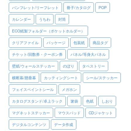
パンフレット/リーフレット
冊子/カタログ
POP
ご利用ガイド
カレンダー
うちわ
封筒
ご利用の流れ
ECO紙製フォルダー（ポケットホルダー）
ご注文方法について
クリアファイル
パッケージ
包装紙
商品タグ
キャンセルについて
チケット/回数券・クーポン券
パネル/等身大パネル
FAQ（よくあるご質問）
壁紙/ウォールステッカー
のぼり
タペストリー
資料をダウンロード
横断幕/懸垂幕
カッティングシート
シール/ステッカー
ご利用規約
フェイスペイントシール
メガホン
お見積り・お問合せ
カタログスタンド/卓上ラック
箸袋
色紙
しおり
マグネットステッカー
マウスパッド
CDジャケット
デジタルコンテンツ
データ作成