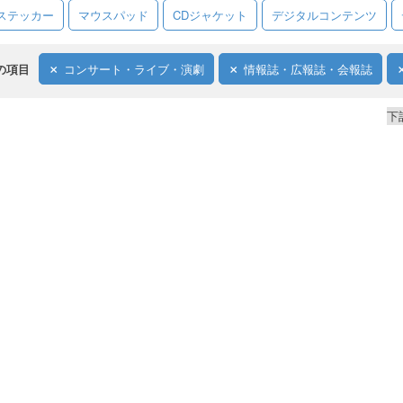
ステッカー
マウスパッド
CDジャケット
デジタルコンテンツ
の項目
コンサート・ライブ・演劇
情報誌・広報誌・会報誌
下