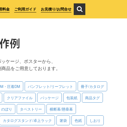
用料金
ご利用ガイド
お見積り/お問合せ
作例
パッケージ、ポスターから、
刷商品をご用意しております。
DM・圧着DM
パンフレット/リーフレット
冊子/カタログ
クリアファイル
パッケージ
包装紙
商品タグ
のぼり
タペストリー
横断幕/懸垂幕
カタログスタンド/卓上ラック
箸袋
色紙
しおり