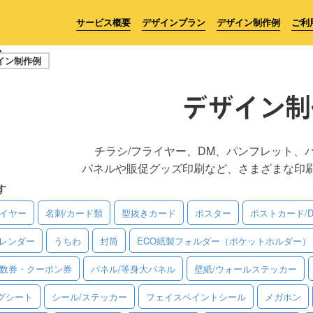
サービス概要
デザインプラン
デザイン制作例
ご利
イン制作例
デザイン制
チラシ/フライヤー、DM、パンフレット、
パネルや販促グッズ印刷など、さまざまな印
す
ライヤー
名刺/カード類
型抜きカード
ポスター
ポストカード/
レンダー
うちわ
封筒
ECO紙製フォルダー（ポケットホルダー）
回数券・クーポン券
パネル/等身大パネル
壁紙/ウォールステッカー
グシート
シール/ステッカー
フェイスペイントシール
メガホン