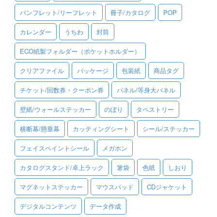
パンフレット/リーフレット
冊子/カタログ
POP
ご利用ガイド
カレンダー
うちわ
封筒
ご利用の流れ
ECO紙製フォルダー（ポケットホルダー）
ご注文方法について
クリアファイル
パッケージ
包装紙
商品タグ
キャンセルについて
チケット/回数券・クーポン券
パネル/等身大パネル
FAQ（よくあるご質問）
壁紙/ウォールステッカー
のぼり
タペストリー
資料をダウンロード
横断幕/懸垂幕
カッティングシート
シール/ステッカー
ご利用規約
フェイスペイントシール
メガホン
お見積り・お問合せ
カタログスタンド/卓上ラック
箸袋
色紙
しおり
マグネットステッカー
マウスパッド
CDジャケット
デジタルコンテンツ
データ作成