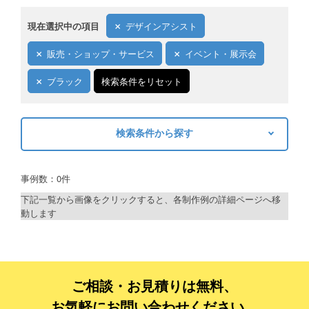
現在選択中の項目
デザインアシスト
販売・ショップ・サービス
イベント・展示会
ブラック
検索条件をリセット
検索条件から探す
キーワードから探す
事例数：0件
検索
下記一覧から画像をクリックすると、各制作例の詳細ページへ移
動します
制作プランで探す
デザインアシスト
ベーシックコース
ご相談・お見積りは無料、
お気軽にお問い合わせください。
シルバーコース