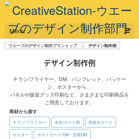
Menu
ウエーブのデザイン制作プラントップ
>
デザイン制作例
サービス概要
デザインプラン
デザイン制作例
デザインアシスト
チラシ/フライヤー、DM、パンフレット、パッケー
ジ、ポスターから、
フルデザイン
パネルや販促グッズ印刷など、さまざまな印刷商品を
データ修正
ご用意しております。
商材から探す
写真からイラスト作成
チラシ/フライヤー
名刺/カード類
型抜きカード
デザイン制作例
ポスター
ポストカード/DM・圧着DM
ご利用料金