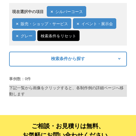
現在選択中の項目
シルバーコース
販売・ショップ・サービス
イベント・展示会
グレー
検索条件をリセット
検索条件から探す
キーワードから探す
事例数：0件
検索
下記一覧から画像をクリックすると、各制作例の詳細ページへ移
動します
制作プランで探す
デザインアシスト
ベーシックコース
ご相談・お見積りは無料、
お気軽にお問い合わせください。
シルバーコース