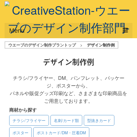
Menu
ウエーブのデザイン制作プラントップ
>
デザイン制作例
サービス概要
デザインプラン
デザイン制作例
デザインアシスト
チラシ/フライヤー、DM、パンフレット、パッケー
ジ、ポスターから、
フルデザイン
パネルや販促グッズ印刷など、さまざまな印刷商品を
データ修正
ご用意しております。
商材から探す
写真からイラスト作成
チラシ/フライヤー
名刺/カード類
型抜きカード
デザイン制作例
ポスター
ポストカード/DM・圧着DM
ご利用料金