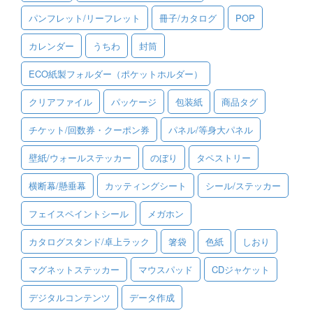
パンフレット/リーフレット
冊子/カタログ
POP
ご利用ガイド
カレンダー
うちわ
封筒
ご利用の流れ
ECO紙製フォルダー（ポケットホルダー）
ご注文方法について
クリアファイル
パッケージ
包装紙
商品タグ
キャンセルについて
チケット/回数券・クーポン券
パネル/等身大パネル
FAQ（よくあるご質問）
壁紙/ウォールステッカー
のぼり
タペストリー
資料をダウンロード
横断幕/懸垂幕
カッティングシート
シール/ステッカー
ご利用規約
フェイスペイントシール
メガホン
お見積り・お問合せ
カタログスタンド/卓上ラック
箸袋
色紙
しおり
マグネットステッカー
マウスパッド
CDジャケット
デジタルコンテンツ
データ作成