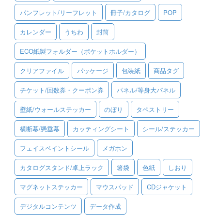
パンフレット/リーフレット
冊子/カタログ
POP
ご利用ガイド
カレンダー
うちわ
封筒
ご利用の流れ
ECO紙製フォルダー（ポケットホルダー）
ご注文方法について
クリアファイル
パッケージ
包装紙
商品タグ
キャンセルについて
チケット/回数券・クーポン券
パネル/等身大パネル
FAQ（よくあるご質問）
壁紙/ウォールステッカー
のぼり
タペストリー
資料をダウンロード
横断幕/懸垂幕
カッティングシート
シール/ステッカー
ご利用規約
フェイスペイントシール
メガホン
お見積り・お問合せ
カタログスタンド/卓上ラック
箸袋
色紙
しおり
マグネットステッカー
マウスパッド
CDジャケット
デジタルコンテンツ
データ作成