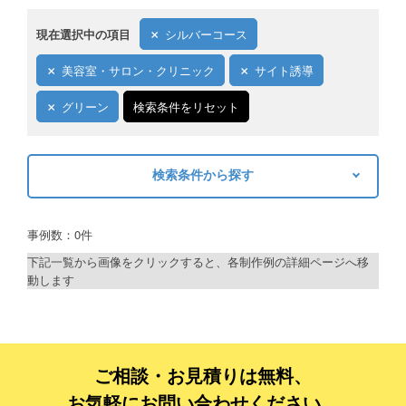
現在選択中の項目
シルバーコース
美容室・サロン・クリニック
サイト誘導
グリーン
検索条件をリセット
検索条件から探す
キーワードから探す
事例数：0件
検索
下記一覧から画像をクリックすると、各制作例の詳細ページへ移
動します
制作プランで探す
デザインアシスト
ベーシックコース
ご相談・お見積りは無料、
お気軽にお問い合わせください。
シルバーコース