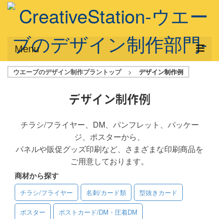
Menu
ウエーブのデザイン制作プラントップ
>
デザイン制作例
サービス概要
デザインプラン
デザイン制作例
デザインアシスト
チラシ/フライヤー、DM、パンフレット、パッケー
ジ、ポスターから、
フルデザイン
パネルや販促グッズ印刷など、さまざまな印刷商品を
データ修正
ご用意しております。
商材から探す
写真からイラスト作成
チラシ/フライヤー
名刺/カード類
型抜きカード
デザイン制作例
ポスター
ポストカード/DM・圧着DM
ご利用料金