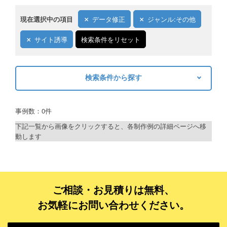
現在選択中の項目
データ修正
ジャンル:その他
サイト誘導
検索条件をリセット
検索条件から探す
キーワードから探す
事例数：0件
検索
下記一覧から画像をクリックすると、各制作例の詳細ページへ移
動します
制作プランで探す
デザインアシスト
ベーシックコース
ご相談・お見積りは無料、
お気軽にお問い合わせください。
シルバーコース
ゴールドコース