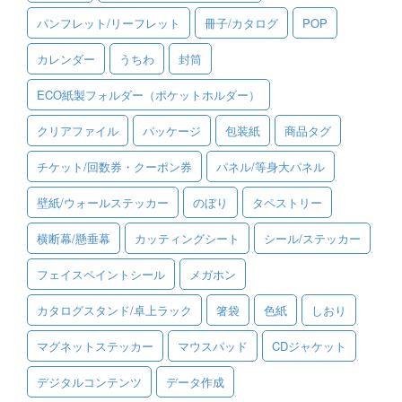
パンフレット/リーフレット
冊子/カタログ
POP
ご利用ガイド
カレンダー
うちわ
封筒
ご利用の流れ
ECO紙製フォルダー（ポケットホルダー）
ご注文方法について
クリアファイル
パッケージ
包装紙
商品タグ
キャンセルについて
チケット/回数券・クーポン券
パネル/等身大パネル
FAQ（よくあるご質問）
壁紙/ウォールステッカー
のぼり
タペストリー
資料をダウンロード
横断幕/懸垂幕
カッティングシート
シール/ステッカー
ご利用規約
フェイスペイントシール
メガホン
お見積り・お問合せ
カタログスタンド/卓上ラック
箸袋
色紙
しおり
マグネットステッカー
マウスパッド
CDジャケット
デジタルコンテンツ
データ作成