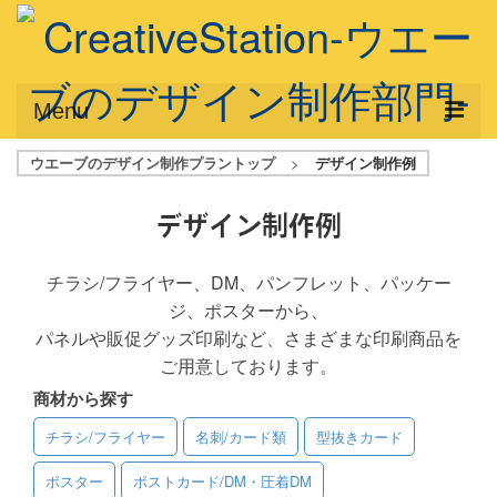
Menu
ウエーブのデザイン制作プラントップ
>
デザイン制作例
サービス概要
デザインプラン
デザイン制作例
デザインアシスト
チラシ/フライヤー、DM、パンフレット、パッケー
ジ、ポスターから、
フルデザイン
パネルや販促グッズ印刷など、さまざまな印刷商品を
データ修正
ご用意しております。
商材から探す
写真からイラスト作成
チラシ/フライヤー
名刺/カード類
型抜きカード
デザイン制作例
ポスター
ポストカード/DM・圧着DM
ご利用料金