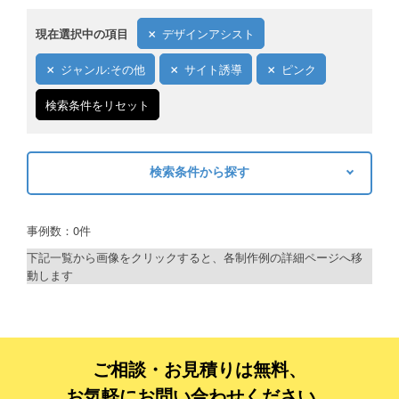
現在選択中の項目
デザインアシスト
ジャンル:その他
サイト誘導
ピンク
検索条件をリセット
検索条件から探す
キーワードから探す
事例数：0件
検索
下記一覧から画像をクリックすると、各制作例の詳細ページへ移
動します
制作プランで探す
デザインアシスト
ベーシックコース
ご相談・お見積りは無料、
お気軽にお問い合わせください。
シルバーコース