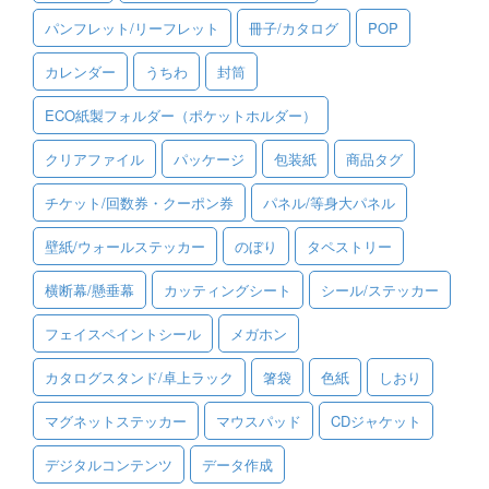
パンフレット/リーフレット
冊子/カタログ
POP
ご利用ガイド
カレンダー
うちわ
封筒
ご利用の流れ
ECO紙製フォルダー（ポケットホルダー）
ご注文方法について
クリアファイル
パッケージ
包装紙
商品タグ
キャンセルについて
チケット/回数券・クーポン券
パネル/等身大パネル
FAQ（よくあるご質問）
壁紙/ウォールステッカー
のぼり
タペストリー
資料をダウンロード
横断幕/懸垂幕
カッティングシート
シール/ステッカー
ご利用規約
フェイスペイントシール
メガホン
お見積り・お問合せ
カタログスタンド/卓上ラック
箸袋
色紙
しおり
マグネットステッカー
マウスパッド
CDジャケット
デジタルコンテンツ
データ作成