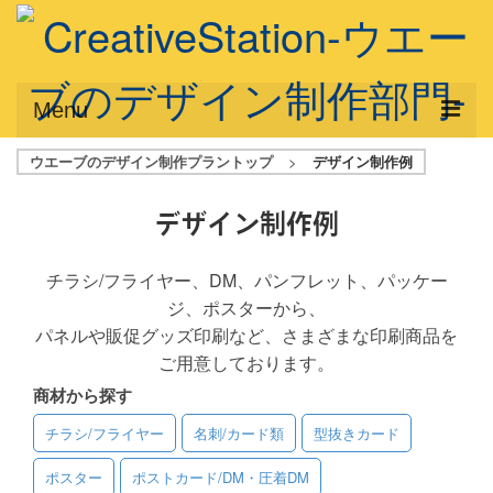
Menu
ウエーブのデザイン制作プラントップ
>
デザイン制作例
サービス概要
デザインプラン
デザイン制作例
デザインアシスト
チラシ/フライヤー、DM、パンフレット、パッケー
ジ、ポスターから、
フルデザイン
パネルや販促グッズ印刷など、さまざまな印刷商品を
データ修正
ご用意しております。
商材から探す
写真からイラスト作成
チラシ/フライヤー
名刺/カード類
型抜きカード
デザイン制作例
ポスター
ポストカード/DM・圧着DM
ご利用料金