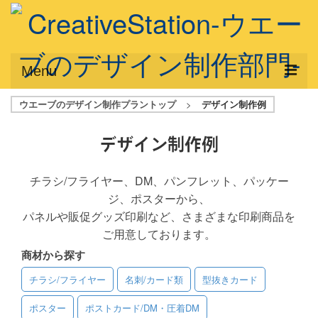
Menu
ウエーブのデザイン制作プラントップ
>
デザイン制作例
サービス概要
デザインプラン
デザイン制作例
デザインアシスト
チラシ/フライヤー、DM、パンフレット、パッケー
ジ、ポスターから、
フルデザイン
パネルや販促グッズ印刷など、さまざまな印刷商品を
データ修正
ご用意しております。
商材から探す
写真からイラスト作成
チラシ/フライヤー
名刺/カード類
型抜きカード
デザイン制作例
ポスター
ポストカード/DM・圧着DM
ご利用料金