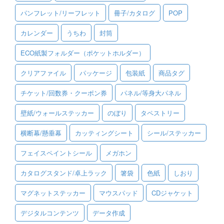
パンフレット/リーフレット
冊子/カタログ
POP
ご利用ガイド
カレンダー
うちわ
封筒
ご利用の流れ
ECO紙製フォルダー（ポケットホルダー）
ご注文方法について
クリアファイル
パッケージ
包装紙
商品タグ
キャンセルについて
チケット/回数券・クーポン券
パネル/等身大パネル
FAQ（よくあるご質問）
壁紙/ウォールステッカー
のぼり
タペストリー
資料をダウンロード
横断幕/懸垂幕
カッティングシート
シール/ステッカー
ご利用規約
フェイスペイントシール
メガホン
お見積り・お問合せ
カタログスタンド/卓上ラック
箸袋
色紙
しおり
マグネットステッカー
マウスパッド
CDジャケット
デジタルコンテンツ
データ作成