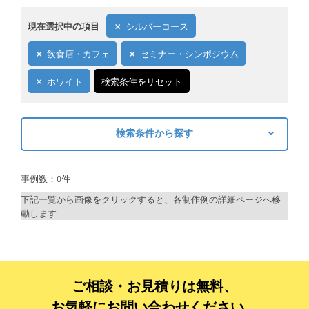
現在選択中の項目
シルバーコース
飲食店・カフェ
セミナー・シンポジウム
ホワイト
検索条件をリセット
検索条件から探す
キーワードから探す
事例数：0件
検索
下記一覧から画像をクリックすると、各制作例の詳細ページへ移
動します
制作プランで探す
デザインアシスト
ベーシックコース
ご相談・お見積りは無料、
お気軽にお問い合わせください。
シルバーコース