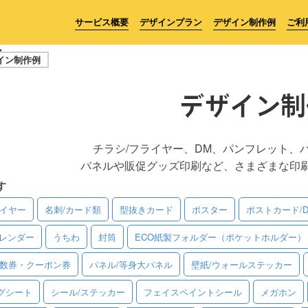
サービス概要
デザインプラン
デザイン制作例
ご利
イン制作例
デザイン制
チラシ/フライヤー、DM、パンフレット、
パネルや販促グッズ印刷など、さまざまな印
す
ライヤー
名刺/カード類
型抜きカード
ポスター
ポストカード/
レンダー
うちわ
封筒
ECO紙製フォルダー（ポケットホルダー）
回数券・クーポン券
パネル/等身大パネル
壁紙/ウォールステッカー
グシート
シール/ステッカー
フェイスペイントシール
メガホン