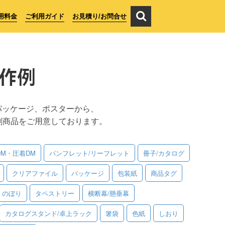
用料金
ご利用ガイド
お見積り/お問合せ
作例
パッケージ、ポスターから、
刷商品をご用意しております。
DM・圧着DM
パンフレット/リーフレット
冊子/カタログ
クリアファイル
パッケージ
包装紙
商品タグ
のぼり
タペストリー
横断幕/懸垂幕
カタログスタンド/卓上ラック
箸袋
色紙
しおり