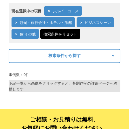
現在選択中の項目
シルバーコース
観光・旅行会社・ホテル・旅館
ビジネスシーン
色:その他
検索条件をリセット
検索条件から探す
キーワードから探す
事例数：0件
検索
下記一覧から画像をクリックすると、各制作例の詳細ページへ移
動します
制作プランで探す
デザインアシスト
ベーシックコース
ご相談・お見積りは無料、
お気軽にお問い合わせください。
シルバーコース