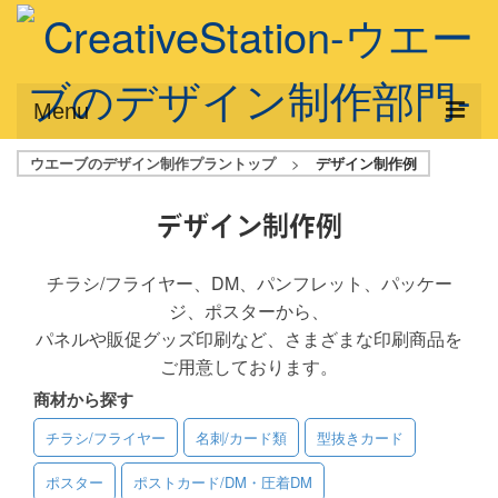
Menu
ウエーブのデザイン制作プラントップ
>
デザイン制作例
サービス概要
デザインプラン
デザイン制作例
デザインアシスト
チラシ/フライヤー、DM、パンフレット、パッケー
ジ、ポスターから、
フルデザイン
パネルや販促グッズ印刷など、さまざまな印刷商品を
データ修正
ご用意しております。
商材から探す
写真からイラスト作成
チラシ/フライヤー
名刺/カード類
型抜きカード
デザイン制作例
ポスター
ポストカード/DM・圧着DM
ご利用料金