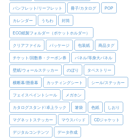
パンフレット/リーフレット
冊子/カタログ
POP
ご利用ガイド
カレンダー
うちわ
封筒
ご利用の流れ
ECO紙製フォルダー（ポケットホルダー）
ご注文方法について
クリアファイル
パッケージ
包装紙
商品タグ
キャンセルについて
チケット/回数券・クーポン券
パネル/等身大パネル
FAQ（よくあるご質問）
壁紙/ウォールステッカー
のぼり
タペストリー
資料をダウンロード
横断幕/懸垂幕
カッティングシート
シール/ステッカー
ご利用規約
フェイスペイントシール
メガホン
お見積り・お問合せ
カタログスタンド/卓上ラック
箸袋
色紙
しおり
マグネットステッカー
マウスパッド
CDジャケット
デジタルコンテンツ
データ作成