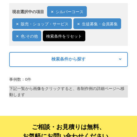
現在選択中の項目
シルバーコース
販売・ショップ・サービス
生徒募集・会員募集
色:その他
検索条件をリセット
検索条件から探す
キーワードから探す
事例数：0件
検索
下記一覧から画像をクリックすると、各制作例の詳細ページへ移
動します
制作プランで探す
デザインアシスト
ベーシックコース
ご相談・お見積りは無料、
お気軽にお問い合わせください。
シルバーコース