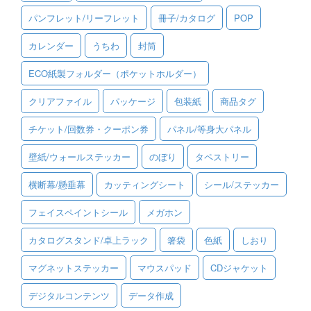
パンフレット/リーフレット
冊子/カタログ
POP
ご利用ガイド
カレンダー
うちわ
封筒
ご利用の流れ
ECO紙製フォルダー（ポケットホルダー）
ご注文方法について
クリアファイル
パッケージ
包装紙
商品タグ
キャンセルについて
チケット/回数券・クーポン券
パネル/等身大パネル
FAQ（よくあるご質問）
壁紙/ウォールステッカー
のぼり
タペストリー
資料をダウンロード
横断幕/懸垂幕
カッティングシート
シール/ステッカー
ご利用規約
フェイスペイントシール
メガホン
お見積り・お問合せ
カタログスタンド/卓上ラック
箸袋
色紙
しおり
マグネットステッカー
マウスパッド
CDジャケット
デジタルコンテンツ
データ作成