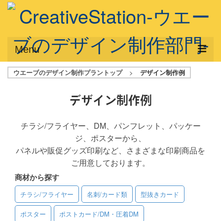
Menu
ウエーブのデザイン制作プラントップ
>
デザイン制作例
サービス概要
デザインプラン
デザイン制作例
デザインアシスト
チラシ/フライヤー、DM、パンフレット、パッケー
ジ、ポスターから、
フルデザイン
パネルや販促グッズ印刷など、さまざまな印刷商品を
データ修正
ご用意しております。
商材から探す
写真からイラスト作成
チラシ/フライヤー
名刺/カード類
型抜きカード
デザイン制作例
ポスター
ポストカード/DM・圧着DM
ご利用料金