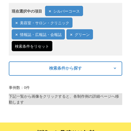
現在選択中の項目
シルバーコース
美容室・サロン・クリニック
情報誌・広報誌・会報誌
グリーン
検索条件をリセット
検索条件から探す
キーワードから探す
事例数：0件
検索
下記一覧から画像をクリックすると、各制作例の詳細ページへ移
動します
制作プランで探す
デザインアシスト
ベーシックコース