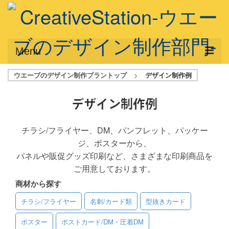
Menu
ウエーブのデザイン制作プラントップ
>
デザイン制作例
サービス概要
デザインプラン
デザイン制作例
デザインアシスト
チラシ/フライヤー、DM、パンフレット、パッケー
ジ、ポスターから、
フルデザイン
パネルや販促グッズ印刷など、さまざまな印刷商品を
データ修正
ご用意しております。
商材から探す
写真からイラスト作成
チラシ/フライヤー
名刺/カード類
型抜きカード
デザイン制作例
ポスター
ポストカード/DM・圧着DM
ご利用料金