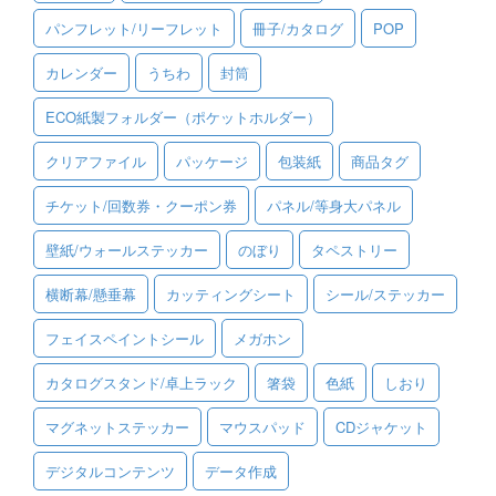
パンフレット/リーフレット
冊子/カタログ
POP
ご利用ガイド
カレンダー
うちわ
封筒
ご利用の流れ
ECO紙製フォルダー（ポケットホルダー）
ご注文方法について
クリアファイル
パッケージ
包装紙
商品タグ
キャンセルについて
チケット/回数券・クーポン券
パネル/等身大パネル
FAQ（よくあるご質問）
壁紙/ウォールステッカー
のぼり
タペストリー
資料をダウンロード
横断幕/懸垂幕
カッティングシート
シール/ステッカー
ご利用規約
フェイスペイントシール
メガホン
お見積り・お問合せ
カタログスタンド/卓上ラック
箸袋
色紙
しおり
マグネットステッカー
マウスパッド
CDジャケット
デジタルコンテンツ
データ作成