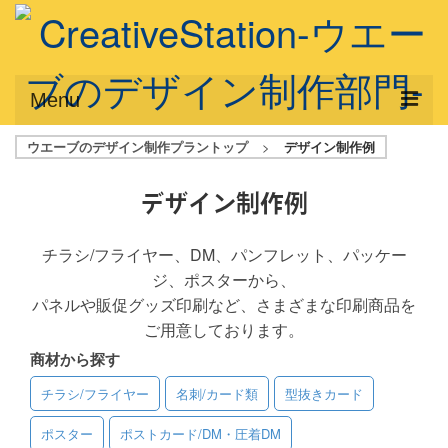
Menu
ウエーブのデザイン制作プラントップ
>
デザイン制作例
サービス概要
デザインプラン
デザイン制作例
デザインアシスト
チラシ/フライヤー、DM、パンフレット、パッケー
ジ、ポスターから、
フルデザイン
パネルや販促グッズ印刷など、さまざまな印刷商品を
データ修正
ご用意しております。
商材から探す
写真からイラスト作成
チラシ/フライヤー
名刺/カード類
型抜きカード
デザイン制作例
ポスター
ポストカード/DM・圧着DM
ご利用料金