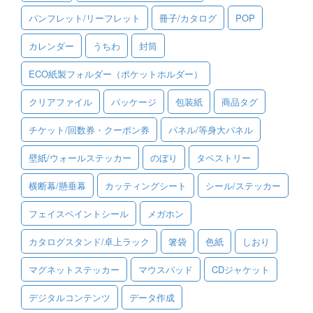
パンフレット/リーフレット
冊子/カタログ
POP
ご利用ガイド
カレンダー
うちわ
封筒
ご利用の流れ
ECO紙製フォルダー（ポケットホルダー）
ご注文方法について
クリアファイル
パッケージ
包装紙
商品タグ
キャンセルについて
チケット/回数券・クーポン券
パネル/等身大パネル
FAQ（よくあるご質問）
壁紙/ウォールステッカー
のぼり
タペストリー
資料をダウンロード
横断幕/懸垂幕
カッティングシート
シール/ステッカー
ご利用規約
フェイスペイントシール
メガホン
お見積り・お問合せ
カタログスタンド/卓上ラック
箸袋
色紙
しおり
マグネットステッカー
マウスパッド
CDジャケット
デジタルコンテンツ
データ作成