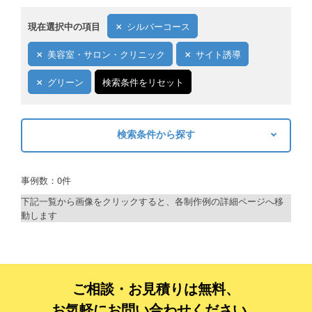
現在選択中の項目
シルバーコース
美容室・サロン・クリニック
サイト誘導
グリーン
検索条件をリセット
検索条件から探す
キーワードから探す
事例数：0件
検索
下記一覧から画像をクリックすると、各制作例の詳細ページへ移
動します
制作プランで探す
デザインアシスト
ベーシックコース
ご相談・お見積りは無料、
お気軽にお問い合わせください。
シルバーコース