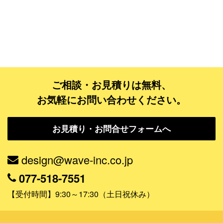
ゴールドコース
フルデザイン
データ修正
ジャンルで探す
ご相談・お見積りは無料、
お気軽にお問い合わせください。
販売・ショップ・サービス
飲食店・カフェ
お見積り・お問合せフォームへ
観光・旅行会社・ホテル・旅館
design@wave-inc.co.jp
学校・塾・習い事
077-518-7551
コンサート・ライブ・演劇
【受付時間】9:30～17:30（土日祝休み）
美容室・サロン・クリニック
その他