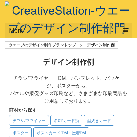
Menu
ウエーブのデザイン制作プラントップ
>
デザイン制作例
サービス概要
デザインプラン
デザイン制作例
デザインアシスト
チラシ/フライヤー、DM、パンフレット、パッケー
ジ、ポスターから、
フルデザイン
パネルや販促グッズ印刷など、さまざまな印刷商品を
データ修正
ご用意しております。
商材から探す
写真からイラスト作成
チラシ/フライヤー
名刺/カード類
型抜きカード
デザイン制作例
ポスター
ポストカード/DM・圧着DM
ご利用料金