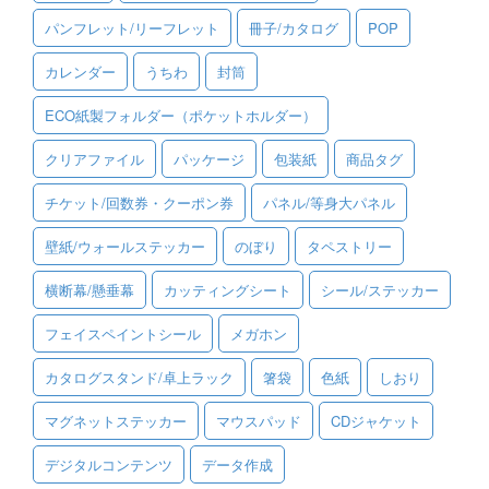
パンフレット/リーフレット
冊子/カタログ
POP
ご利用ガイド
カレンダー
うちわ
封筒
ご利用の流れ
ECO紙製フォルダー（ポケットホルダー）
ご注文方法について
クリアファイル
パッケージ
包装紙
商品タグ
キャンセルについて
チケット/回数券・クーポン券
パネル/等身大パネル
FAQ（よくあるご質問）
壁紙/ウォールステッカー
のぼり
タペストリー
資料をダウンロード
横断幕/懸垂幕
カッティングシート
シール/ステッカー
ご利用規約
フェイスペイントシール
メガホン
お見積り・お問合せ
カタログスタンド/卓上ラック
箸袋
色紙
しおり
マグネットステッカー
マウスパッド
CDジャケット
デジタルコンテンツ
データ作成