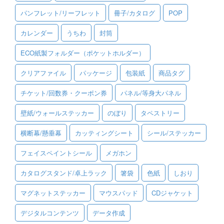
パンフレット/リーフレット
冊子/カタログ
POP
ご利用ガイド
カレンダー
うちわ
封筒
ご利用の流れ
ECO紙製フォルダー（ポケットホルダー）
ご注文方法について
クリアファイル
パッケージ
包装紙
商品タグ
キャンセルについて
チケット/回数券・クーポン券
パネル/等身大パネル
FAQ（よくあるご質問）
壁紙/ウォールステッカー
のぼり
タペストリー
資料をダウンロード
横断幕/懸垂幕
カッティングシート
シール/ステッカー
ご利用規約
フェイスペイントシール
メガホン
お見積り・お問合せ
カタログスタンド/卓上ラック
箸袋
色紙
しおり
マグネットステッカー
マウスパッド
CDジャケット
デジタルコンテンツ
データ作成