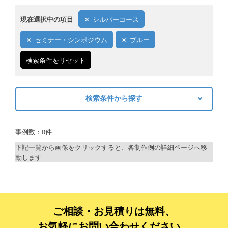
現在選択中の項目
シルバーコース
セミナー・シンポジウム
ブルー
検索条件をリセット
検索条件から探す
キーワードから探す
事例数：0件
検索
下記一覧から画像をクリックすると、各制作例の詳細ページへ移
動します
制作プランで探す
デザインアシスト
ベーシックコース
ご相談・お見積りは無料、
お気軽にお問い合わせください。
シルバーコース