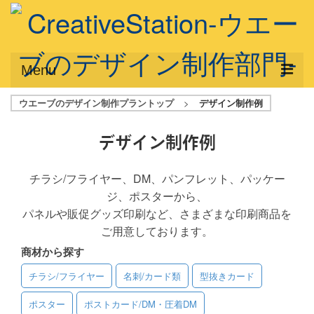
Menu
ウエーブのデザイン制作プラントップ
>
デザイン制作例
サービス概要
デザインプラン
デザイン制作例
デザインアシスト
チラシ/フライヤー、DM、パンフレット、パッケー
ジ、ポスターから、
フルデザイン
パネルや販促グッズ印刷など、さまざまな印刷商品を
データ修正
ご用意しております。
商材から探す
写真からイラスト作成
チラシ/フライヤー
名刺/カード類
型抜きカード
デザイン制作例
ポスター
ポストカード/DM・圧着DM
ご利用料金