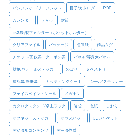
パンフレット/リーフレット
冊子/カタログ
POP
ご利用ガイド
カレンダー
うちわ
封筒
ご利用の流れ
ECO紙製フォルダー（ポケットホルダー）
ご注文方法について
クリアファイル
パッケージ
包装紙
商品タグ
キャンセルについて
チケット/回数券・クーポン券
パネル/等身大パネル
FAQ（よくあるご質問）
壁紙/ウォールステッカー
のぼり
タペストリー
資料をダウンロード
横断幕/懸垂幕
カッティングシート
シール/ステッカー
ご利用規約
フェイスペイントシール
メガホン
お見積り・お問合せ
カタログスタンド/卓上ラック
箸袋
色紙
しおり
マグネットステッカー
マウスパッド
CDジャケット
デジタルコンテンツ
データ作成