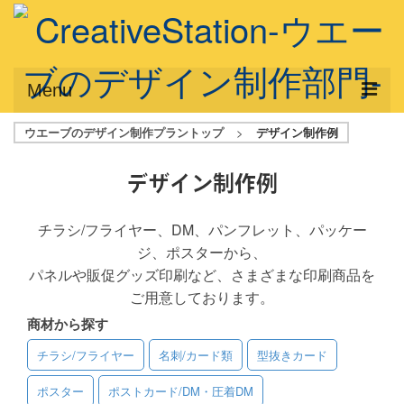
Menu
ウエーブのデザイン制作プラントップ
>
デザイン制作例
サービス概要
デザインプラン
デザイン制作例
デザインアシスト
チラシ/フライヤー、DM、パンフレット、パッケー
ジ、ポスターから、
フルデザイン
パネルや販促グッズ印刷など、さまざまな印刷商品を
データ修正
ご用意しております。
商材から探す
写真からイラスト作成
チラシ/フライヤー
名刺/カード類
型抜きカード
デザイン制作例
ポスター
ポストカード/DM・圧着DM
ご利用料金