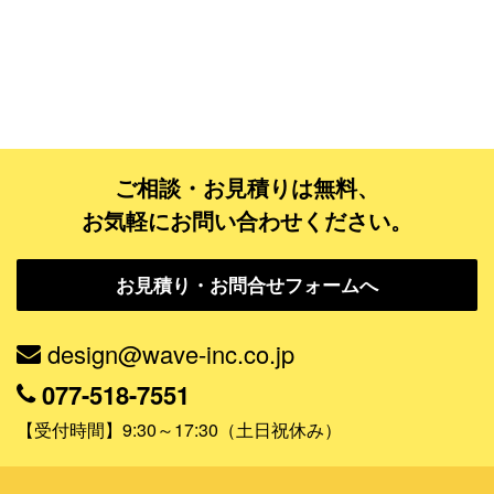
ゴールドコース
フルデザイン
データ修正
ジャンルで探す
ご相談・お見積りは無料、
お気軽にお問い合わせください。
販売・ショップ・サービス
飲食店・カフェ
お見積り・お問合せフォームへ
観光・旅行会社・ホテル・旅館
design@wave-inc.co.jp
学校・塾・習い事
077-518-7551
コンサート・ライブ・演劇
【受付時間】9:30～17:30（土日祝休み）
美容室・サロン・クリニック
その他