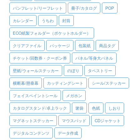
パンフレット/リーフレット
冊子/カタログ
POP
ご利用ガイド
カレンダー
うちわ
封筒
ご利用の流れ
ECO紙製フォルダー（ポケットホルダー）
ご注文方法について
クリアファイル
パッケージ
包装紙
商品タグ
キャンセルについて
チケット/回数券・クーポン券
パネル/等身大パネル
FAQ（よくあるご質問）
壁紙/ウォールステッカー
のぼり
タペストリー
資料をダウンロード
横断幕/懸垂幕
カッティングシート
シール/ステッカー
ご利用規約
フェイスペイントシール
メガホン
お見積り・お問合せ
カタログスタンド/卓上ラック
箸袋
色紙
しおり
マグネットステッカー
マウスパッド
CDジャケット
デジタルコンテンツ
データ作成