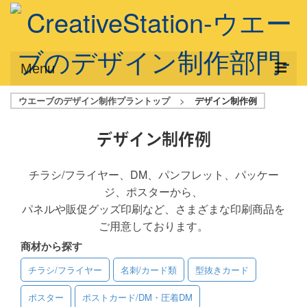
Menu
ウエーブのデザイン制作プラントップ
>
デザイン制作例
サービス概要
デザインプラン
デザイン制作例
デザインアシスト
チラシ/フライヤー、DM、パンフレット、パッケー
ジ、ポスターから、
フルデザイン
パネルや販促グッズ印刷など、さまざまな印刷商品を
データ修正
ご用意しております。
商材から探す
写真からイラスト作成
チラシ/フライヤー
名刺/カード類
型抜きカード
デザイン制作例
ポスター
ポストカード/DM・圧着DM
ご利用料金