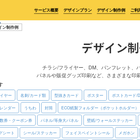
サービス概要
デザインプラン
デザイン制作例
ご利
イン制作例
デザイン制
チラシ/フライヤー、DM、パンフレット、
パネルや販促グッズ印刷など、さまざまな印
す
ライヤー
名刺/カード類
型抜きカード
ポスター
ポストカード/
レンダー
うちわ
封筒
ECO紙製フォルダー（ポケットホルダー）
回数券・クーポン券
パネル/等身大パネル
壁紙/ウォールステッカー
グシート
シール/ステッカー
フェイスペイントシール
メガホン