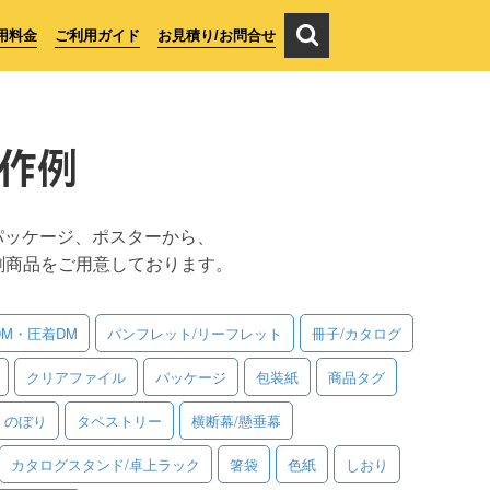
用料金
ご利用ガイド
お見積り/お問合せ
作例
パッケージ、ポスターから、
刷商品をご用意しております。
DM・圧着DM
パンフレット/リーフレット
冊子/カタログ
クリアファイル
パッケージ
包装紙
商品タグ
のぼり
タペストリー
横断幕/懸垂幕
カタログスタンド/卓上ラック
箸袋
色紙
しおり