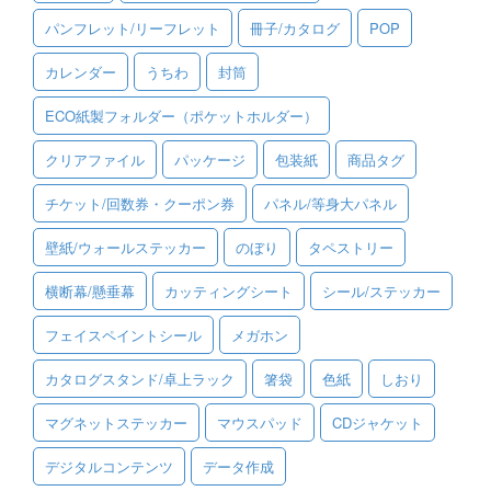
パンフレット/リーフレット
冊子/カタログ
POP
ご利用ガイド
カレンダー
うちわ
封筒
ご利用の流れ
ECO紙製フォルダー（ポケットホルダー）
ご注文方法について
クリアファイル
パッケージ
包装紙
商品タグ
キャンセルについて
チケット/回数券・クーポン券
パネル/等身大パネル
FAQ（よくあるご質問）
壁紙/ウォールステッカー
のぼり
タペストリー
資料をダウンロード
横断幕/懸垂幕
カッティングシート
シール/ステッカー
ご利用規約
フェイスペイントシール
メガホン
お見積り・お問合せ
カタログスタンド/卓上ラック
箸袋
色紙
しおり
マグネットステッカー
マウスパッド
CDジャケット
デジタルコンテンツ
データ作成