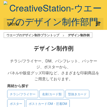
Menu
ウエーブのデザイン制作プラントップ
>
デザイン制作例
サービス概要
デザインプラン
デザイン制作例
デザインアシスト
チラシ/フライヤー、DM、パンフレット、パッケー
ジ、ポスターから、
フルデザイン
パネルや販促グッズ印刷など、さまざまな印刷商品を
データ修正
ご用意しております。
商材から探す
写真からイラスト作成
チラシ/フライヤー
名刺/カード類
型抜きカード
デザイン制作例
ポスター
ポストカード/DM・圧着DM
ご利用料金