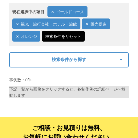
現在選択中の項目
ゴールドコース
観光・旅行会社・ホテル・旅館
販売促進
オレンジ
検索条件をリセット
検索条件から探す
キーワードから探す
事例数：0件
検索
下記一覧から画像をクリックすると、各制作例の詳細ページへ移
動します
制作プランで探す
デザインアシスト
ベーシックコース
ご相談・お見積りは無料、
お気軽にお問い合わせください。
シルバーコース