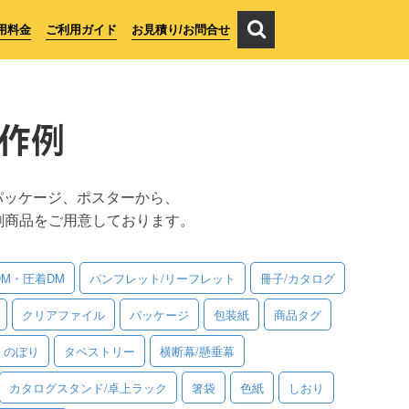
用料金
ご利用ガイド
お見積り/お問合せ
作例
パッケージ、ポスターから、
刷商品をご用意しております。
DM・圧着DM
パンフレット/リーフレット
冊子/カタログ
クリアファイル
パッケージ
包装紙
商品タグ
のぼり
タペストリー
横断幕/懸垂幕
カタログスタンド/卓上ラック
箸袋
色紙
しおり