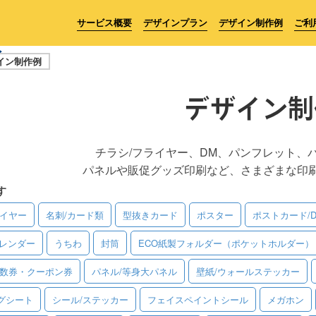
サービス概要
デザインプラン
デザイン制作例
ご利
イン制作例
デザイン制
チラシ/フライヤー、DM、パンフレット、
パネルや販促グッズ印刷など、さまざまな印
す
ライヤー
名刺/カード類
型抜きカード
ポスター
ポストカード/
レンダー
うちわ
封筒
ECO紙製フォルダー（ポケットホルダー）
回数券・クーポン券
パネル/等身大パネル
壁紙/ウォールステッカー
グシート
シール/ステッカー
フェイスペイントシール
メガホン