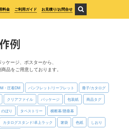
用料金
ご利用ガイド
お見積り/お問合せ
作例
パッケージ、ポスターから、
刷商品をご用意しております。
DM・圧着DM
パンフレット/リーフレット
冊子/カタログ
クリアファイル
パッケージ
包装紙
商品タグ
のぼり
タペストリー
横断幕/懸垂幕
カタログスタンド/卓上ラック
箸袋
色紙
しおり