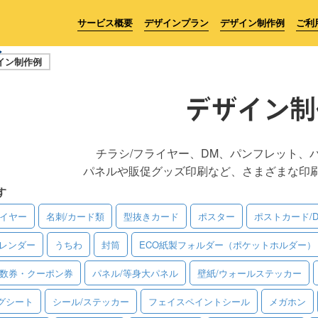
サービス概要
デザインプラン
デザイン制作例
ご利
イン制作例
デザイン制
チラシ/フライヤー、DM、パンフレット、
パネルや販促グッズ印刷など、さまざまな印
す
ライヤー
名刺/カード類
型抜きカード
ポスター
ポストカード/
レンダー
うちわ
封筒
ECO紙製フォルダー（ポケットホルダー）
回数券・クーポン券
パネル/等身大パネル
壁紙/ウォールステッカー
グシート
シール/ステッカー
フェイスペイントシール
メガホン