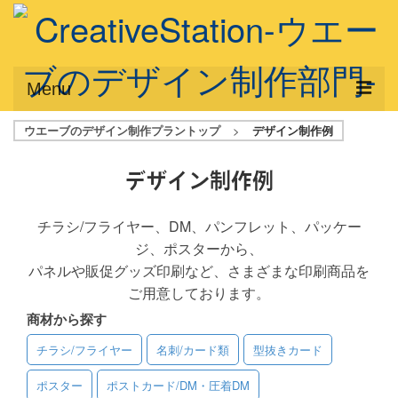
Menu
ウエーブのデザイン制作プラントップ
>
デザイン制作例
サービス概要
デザインプラン
デザイン制作例
デザインアシスト
チラシ/フライヤー、DM、パンフレット、パッケー
ジ、ポスターから、
フルデザイン
パネルや販促グッズ印刷など、さまざまな印刷商品を
データ修正
ご用意しております。
商材から探す
写真からイラスト作成
チラシ/フライヤー
名刺/カード類
型抜きカード
デザイン制作例
ポスター
ポストカード/DM・圧着DM
ご利用料金