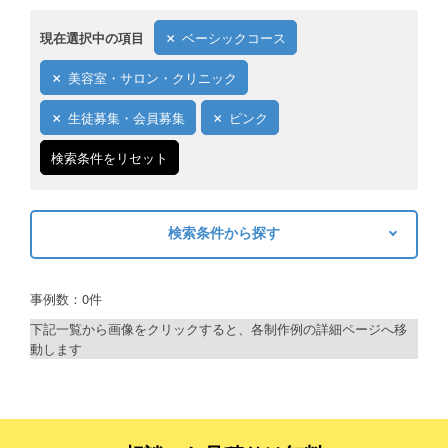
現在選択中の項目
ベーシックコース
美容室・サロン・クリニック
生徒募集・会員募集
ピンク
検索条件をリセット
検索条件から探す
キーワードから探す
事例数：0件
検索
下記一覧から画像をクリックすると、各制作例の詳細ページへ移
動します
制作プランで探す
デザインアシスト
ベーシックコース