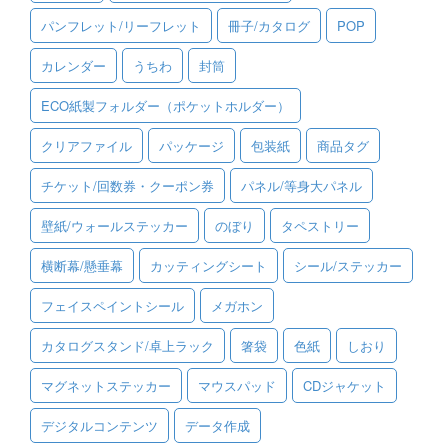
パンフレット/リーフレット
冊子/カタログ
POP
ご利用ガイド
カレンダー
うちわ
封筒
ご利用の流れ
ECO紙製フォルダー（ポケットホルダー）
ご注文方法について
クリアファイル
パッケージ
包装紙
商品タグ
キャンセルについて
チケット/回数券・クーポン券
パネル/等身大パネル
FAQ（よくあるご質問）
壁紙/ウォールステッカー
のぼり
タペストリー
資料をダウンロード
横断幕/懸垂幕
カッティングシート
シール/ステッカー
ご利用規約
フェイスペイントシール
メガホン
お見積り・お問合せ
カタログスタンド/卓上ラック
箸袋
色紙
しおり
マグネットステッカー
マウスパッド
CDジャケット
デジタルコンテンツ
データ作成