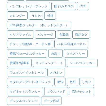
パンフレット/リーフレット
冊子/カタログ
POP
ご利用ガイド
カレンダー
うちわ
封筒
ご利用の流れ
ECO紙製フォルダー（ポケットホルダー）
ご注文方法について
クリアファイル
パッケージ
包装紙
商品タグ
キャンセルについて
チケット/回数券・クーポン券
パネル/等身大パネル
FAQ（よくあるご質問）
壁紙/ウォールステッカー
のぼり
タペストリー
資料をダウンロード
横断幕/懸垂幕
カッティングシート
シール/ステッカー
ご利用規約
フェイスペイントシール
メガホン
お見積り・お問合せ
カタログスタンド/卓上ラック
箸袋
色紙
しおり
マグネットステッカー
マウスパッド
CDジャケット
デジタルコンテンツ
データ作成