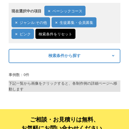
現在選択中の項目
ベーシックコース
ジャンル:その他
生徒募集・会員募集
ピンク
検索条件をリセット
検索条件から探す
キーワードから探す
事例数：0件
検索
下記一覧から画像をクリックすると、各制作例の詳細ページへ移
動します
制作プランで探す
デザインアシスト
ベーシックコース
ご相談・お見積りは無料、
お気軽にお問い合わせください。
シルバーコース