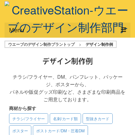
Menu
ウエーブのデザイン制作プラントップ
>
デザイン制作例
サービス概要
デザインプラン
デザイン制作例
デザインアシスト
チラシ/フライヤー、DM、パンフレット、パッケー
ジ、ポスターから、
フルデザイン
パネルや販促グッズ印刷など、さまざまな印刷商品を
データ修正
ご用意しております。
商材から探す
写真からイラスト作成
チラシ/フライヤー
名刺/カード類
型抜きカード
デザイン制作例
ポスター
ポストカード/DM・圧着DM
ご利用料金