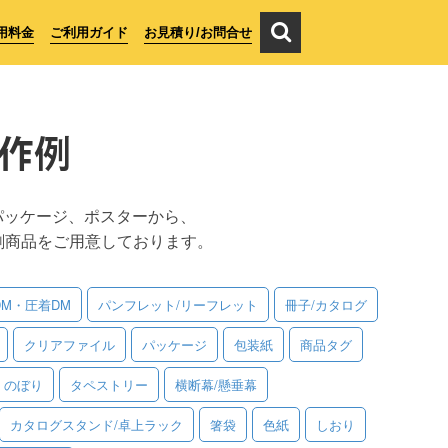
用料金
ご利用ガイド
お見積り/お問合せ
作例
パッケージ、ポスターから、
刷商品をご用意しております。
DM・圧着DM
パンフレット/リーフレット
冊子/カタログ
クリアファイル
パッケージ
包装紙
商品タグ
のぼり
タペストリー
横断幕/懸垂幕
カタログスタンド/卓上ラック
箸袋
色紙
しおり