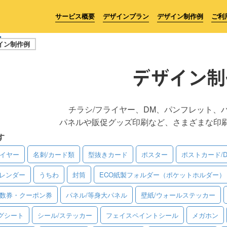
サービス概要
デザインプラン
デザイン制作例
ご利
イン制作例
デザイン制
チラシ/フライヤー、DM、パンフレット、
パネルや販促グッズ印刷など、さまざまな印
す
ライヤー
名刺/カード類
型抜きカード
ポスター
ポストカード/
レンダー
うちわ
封筒
ECO紙製フォルダー（ポケットホルダー）
回数券・クーポン券
パネル/等身大パネル
壁紙/ウォールステッカー
グシート
シール/ステッカー
フェイスペイントシール
メガホン