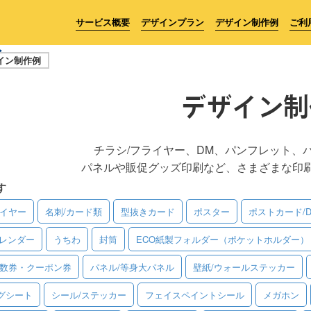
サービス概要
デザインプラン
デザイン制作例
ご利
イン制作例
デザイン制
チラシ/フライヤー、DM、パンフレット、
パネルや販促グッズ印刷など、さまざまな印
す
ライヤー
名刺/カード類
型抜きカード
ポスター
ポストカード/
レンダー
うちわ
封筒
ECO紙製フォルダー（ポケットホルダー）
回数券・クーポン券
パネル/等身大パネル
壁紙/ウォールステッカー
グシート
シール/ステッカー
フェイスペイントシール
メガホン