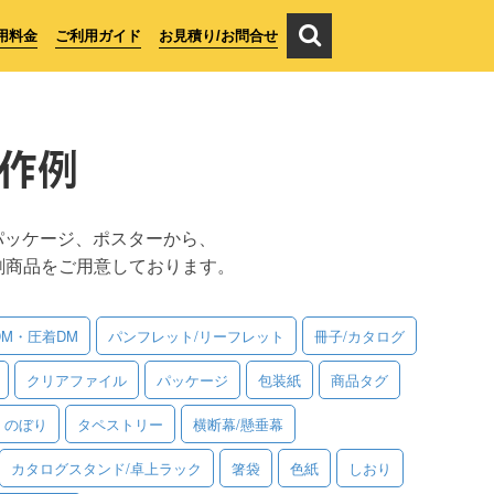
用料金
ご利用ガイド
お見積り/お問合せ
作例
パッケージ、ポスターから、
刷商品をご用意しております。
DM・圧着DM
パンフレット/リーフレット
冊子/カタログ
クリアファイル
パッケージ
包装紙
商品タグ
のぼり
タペストリー
横断幕/懸垂幕
カタログスタンド/卓上ラック
箸袋
色紙
しおり