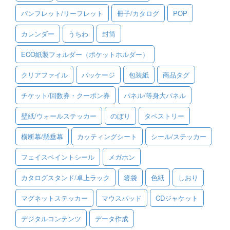
パンフレット/リーフレット
冊子/カタログ
POP
ご利用ガイド
カレンダー
うちわ
封筒
ご利用の流れ
ECO紙製フォルダー（ポケットホルダー）
ご注文方法について
クリアファイル
パッケージ
包装紙
商品タグ
キャンセルについて
チケット/回数券・クーポン券
パネル/等身大パネル
FAQ（よくあるご質問）
壁紙/ウォールステッカー
のぼり
タペストリー
資料をダウンロード
横断幕/懸垂幕
カッティングシート
シール/ステッカー
ご利用規約
フェイスペイントシール
メガホン
お見積り・お問合せ
カタログスタンド/卓上ラック
箸袋
色紙
しおり
マグネットステッカー
マウスパッド
CDジャケット
デジタルコンテンツ
データ作成