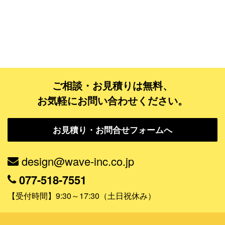
ゴールドコース
フルデザイン
データ修正
ジャンルで探す
ご相談・お見積りは無料、
お気軽にお問い合わせください。
販売・ショップ・サービス
飲食店・カフェ
お見積り・お問合せフォームへ
観光・旅行会社・ホテル・旅館
design@wave-inc.co.jp
学校・塾・習い事
077-518-7551
コンサート・ライブ・演劇
【受付時間】9:30～17:30（土日祝休み）
美容室・サロン・クリニック
その他