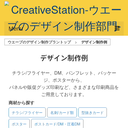
Menu
ウエーブのデザイン制作プラントップ
>
デザイン制作例
サービス概要
デザインプラン
デザイン制作例
デザインアシスト
チラシ/フライヤー、DM、パンフレット、パッケー
ジ、ポスターから、
フルデザイン
パネルや販促グッズ印刷など、さまざまな印刷商品を
データ修正
ご用意しております。
商材から探す
写真からイラスト作成
チラシ/フライヤー
名刺/カード類
型抜きカード
デザイン制作例
ポスター
ポストカード/DM・圧着DM
ご利用料金