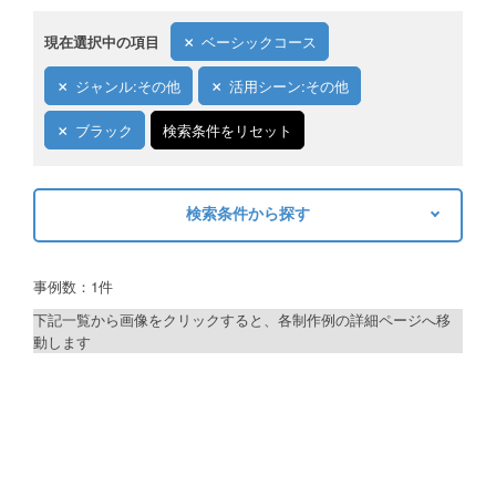
現在選択中の項目
ベーシックコース
ジャンル:その他
活用シーン:その他
ブラック
検索条件をリセット
検索条件から探す
キーワードから探す
事例数：1件
検索
下記一覧から画像をクリックすると、各制作例の詳細ページへ移
動します
制作プランで探す
デザインアシスト
ベーシックコース
シルバーコース