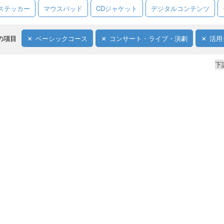
ステッカー
マウスパッド
CDジャケット
デジタルコンテンツ
の項目
ベーシックコース
コンサート・ライブ・演劇
活用
下