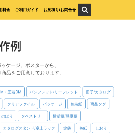
用料金
ご利用ガイド
お見積り/お問合せ
作例
パッケージ、ポスターから、
刷商品をご用意しております。
DM・圧着DM
パンフレット/リーフレット
冊子/カタログ
クリアファイル
パッケージ
包装紙
商品タグ
のぼり
タペストリー
横断幕/懸垂幕
カタログスタンド/卓上ラック
箸袋
色紙
しおり