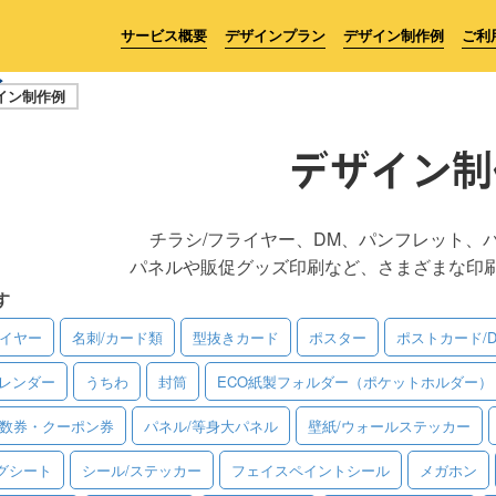
サービス概要
デザインプラン
デザイン制作例
ご利
イン制作例
デザイン制
チラシ/フライヤー、DM、パンフレット、
パネルや販促グッズ印刷など、さまざまな印
す
ライヤー
名刺/カード類
型抜きカード
ポスター
ポストカード/
レンダー
うちわ
封筒
ECO紙製フォルダー（ポケットホルダー）
回数券・クーポン券
パネル/等身大パネル
壁紙/ウォールステッカー
グシート
シール/ステッカー
フェイスペイントシール
メガホン