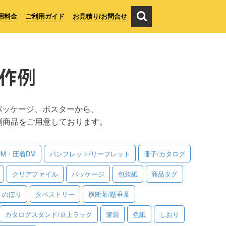
用料金
ご利用ガイド
お見積り/お問合せ
作例
パッケージ、ポスターから、
刷商品をご用意しております。
DM・圧着DM
パンフレット/リーフレット
冊子/カタログ
クリアファイル
パッケージ
包装紙
商品タグ
のぼり
タペストリー
横断幕/懸垂幕
カタログスタンド/卓上ラック
箸袋
色紙
しおり