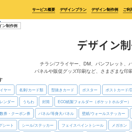
サービス概要
デザインプラン
デザイン制作例
ご利
イン制作例
デザイン制
チラシ/フライヤー、DM、パンフレット、
パネルや販促グッズ印刷など、さまざまな印
す
ライヤー
名刺/カード類
型抜きカード
ポスター
ポストカード/
レンダー
うちわ
封筒
ECO紙製フォルダー（ポケットホルダー）
回数券・クーポン券
パネル/等身大パネル
壁紙/ウォールステッカー
グシート
シール/ステッカー
フェイスペイントシール
メガホン