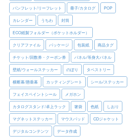
パンフレット/リーフレット
冊子/カタログ
POP
ご利用ガイド
カレンダー
うちわ
封筒
ご利用の流れ
ECO紙製フォルダー（ポケットホルダー）
ご注文方法について
クリアファイル
パッケージ
包装紙
商品タグ
キャンセルについて
チケット/回数券・クーポン券
パネル/等身大パネル
FAQ（よくあるご質問）
壁紙/ウォールステッカー
のぼり
タペストリー
資料をダウンロード
横断幕/懸垂幕
カッティングシート
シール/ステッカー
ご利用規約
フェイスペイントシール
メガホン
お見積り・お問合せ
カタログスタンド/卓上ラック
箸袋
色紙
しおり
マグネットステッカー
マウスパッド
CDジャケット
デジタルコンテンツ
データ作成