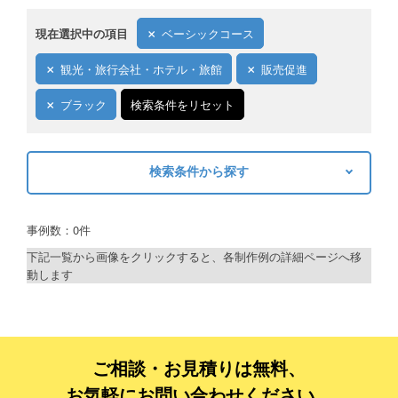
現在選択中の項目
ベーシックコース
観光・旅行会社・ホテル・旅館
販売促進
ブラック
検索条件をリセット
検索条件から探す
キーワードから探す
事例数：0件
検索
下記一覧から画像をクリックすると、各制作例の詳細ページへ移
動します
制作プランで探す
デザインアシスト
ベーシックコース
ご相談・お見積りは無料、
お気軽にお問い合わせください。
シルバーコース