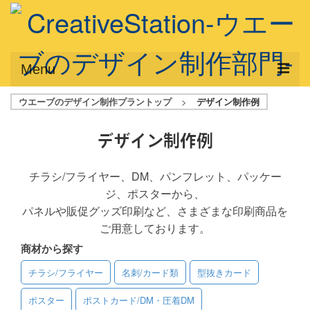
Menu
ウエーブのデザイン制作プラントップ
>
デザイン制作例
サービス概要
デザインプラン
デザイン制作例
デザインアシスト
チラシ/フライヤー、DM、パンフレット、パッケー
ジ、ポスターから、
フルデザイン
パネルや販促グッズ印刷など、さまざまな印刷商品を
データ修正
ご用意しております。
商材から探す
写真からイラスト作成
チラシ/フライヤー
名刺/カード類
型抜きカード
デザイン制作例
ポスター
ポストカード/DM・圧着DM
ご利用料金