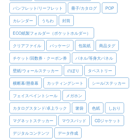
パンフレット/リーフレット
冊子/カタログ
POP
ご利用ガイド
カレンダー
うちわ
封筒
ご利用の流れ
ECO紙製フォルダー（ポケットホルダー）
ご注文方法について
クリアファイル
パッケージ
包装紙
商品タグ
キャンセルについて
チケット/回数券・クーポン券
パネル/等身大パネル
FAQ（よくあるご質問）
壁紙/ウォールステッカー
のぼり
タペストリー
資料をダウンロード
横断幕/懸垂幕
カッティングシート
シール/ステッカー
ご利用規約
フェイスペイントシール
メガホン
お見積り・お問合せ
カタログスタンド/卓上ラック
箸袋
色紙
しおり
マグネットステッカー
マウスパッド
CDジャケット
デジタルコンテンツ
データ作成