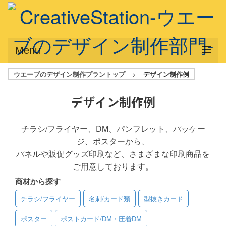
Menu
ウエーブのデザイン制作プラントップ
>
デザイン制作例
サービス概要
デザインプラン
デザイン制作例
デザインアシスト
チラシ/フライヤー、DM、パンフレット、パッケー
ジ、ポスターから、
フルデザイン
パネルや販促グッズ印刷など、さまざまな印刷商品を
データ修正
ご用意しております。
商材から探す
写真からイラスト作成
チラシ/フライヤー
名刺/カード類
型抜きカード
デザイン制作例
ポスター
ポストカード/DM・圧着DM
ご利用料金