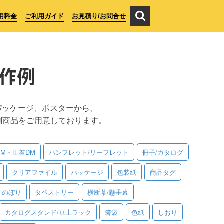
用料金
ご利用ガイド
お見積り/お問合せ
作例
パッケージ、ポスターから、
刷商品をご用意しております。
DM・圧着DM
パンフレット/リーフレット
冊子/カタログ
クリアファイル
パッケージ
包装紙
商品タグ
のぼり
タペストリー
横断幕/懸垂幕
カタログスタンド/卓上ラック
箸袋
色紙
しおり