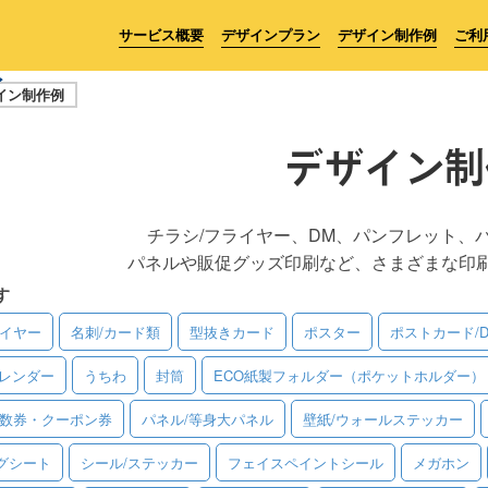
サービス概要
デザインプラン
デザイン制作例
ご利
イン制作例
デザイン制
チラシ/フライヤー、DM、パンフレット、
パネルや販促グッズ印刷など、さまざまな印
す
ライヤー
名刺/カード類
型抜きカード
ポスター
ポストカード/
レンダー
うちわ
封筒
ECO紙製フォルダー（ポケットホルダー）
回数券・クーポン券
パネル/等身大パネル
壁紙/ウォールステッカー
グシート
シール/ステッカー
フェイスペイントシール
メガホン